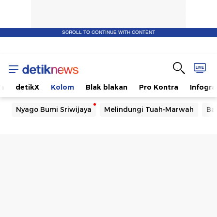
SCROLL TO CONTINUE WITH CONTENT
m
detikX
Kolom
Blak blakan
Pro Kontra
Infogra
Nyago Bumi Sriwijaya
Melindungi Tuah-Marwah
Ba