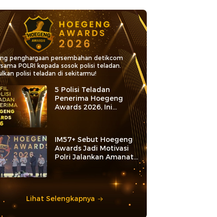
ang penghargaan persembahan detikcom
rsama POLRI kepada sosok polisi teladan.
lkan polisi teladan di sekitarmu!
5 Polisi Teladan
Penerima Hoegeng
Awards 2026, Ini
Kategori dan Kiprahnya
IM57+ Sebut Hoegeng
Awards Jadi Motivasi
Polri Jalankan Amanat
Konstitusi
Lihat Selengkapnya