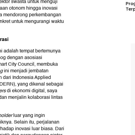
ektor swasta untuk menguji
Pro
raan otonom hingga inovasi
Terp
hanya mendorong perkembangan
onkret untuk mengurangi waktu
rasi
ini adalah tempat bertemunya
log dengan asosiasi
mart City Council, membuka
ng
ini menjadi jembatan
 dari Indonesia Applied
ADERN), yang dikenal sebagai
ers
di ekonomi digital, saya
an menjalin kolaborasi lintas
holder
luar yang ingin
knya. Selain itu, perjalanan
adap inovasi luar biasa. Dari