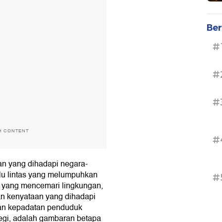
Ber
#
#
#
H CONTENT
#
gan yang dihadapi negara-
alu lintas yang melumpuhkan
#
a yang mencemari lingkungan,
kan kenyataan yang dihadapi
ngan kepadatan penduduk
egi, adalah gambaran betapa