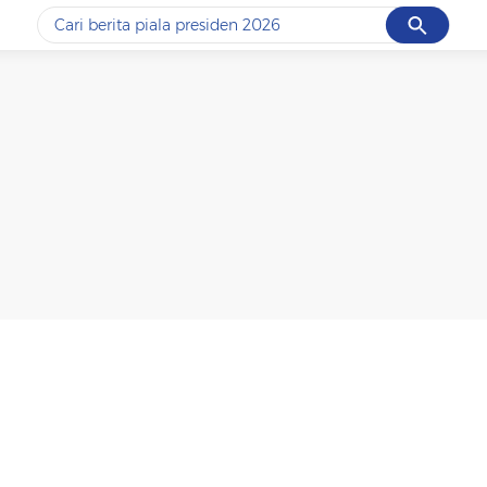
Cancel
Yang sedang ramai dicari
#1
data live draw sgp
#2
piala presiden 2026
#3
prabowo
#4
iran
#5
gempa hari ini
Promoted
Terakhir yang dicari
Loading...