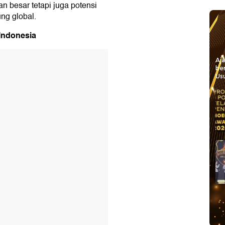
n besar tetapi juga potensi
ung global.
Indonesia
Aj
be
Usu