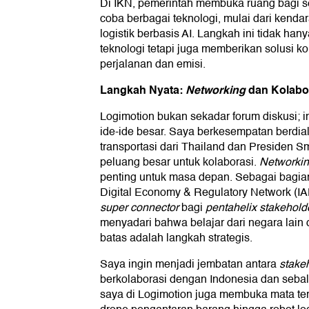
Di IKN, pemerintah membuka ruang bagi s
coba berbagai teknologi, mulai dari kenda
logistik berbasis AI. Langkah ini tidak 
teknologi tetapi juga memberikan solusi k
perjalanan dan emisi.
Langkah Nyata:
Networking
dan Kolabo
Logimotion bukan sekadar forum diskusi; 
ide-ide besar. Saya berkesempatan berdia
transportasi dari Thailand dan Presiden S
peluang besar untuk kolaborasi.
Networki
penting untuk masa depan. Sebagai bagian
Digital Economy & Regulatory Network (I
super connector
bagi
pentahelix stakehold
menyadari bahwa belajar dari negara lain d
batas adalah langkah strategis.
Saya ingin menjadi jembatan antara
stake
berkolaborasi dengan Indonesia dan sebali
saya di Logimotion juga membuka mata terh