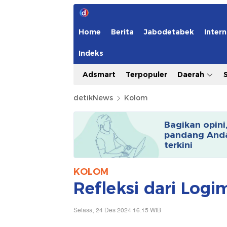
Home
Berita
Jabodetabek
Intern
Indeks
Adsmart
Terpopuler
Daerah
detikNews
Kolom
Bagikan opini
pandang Anda
terkini
KOLOM
Refleksi dari Log
Selasa, 24 Des 2024 16:15 WIB