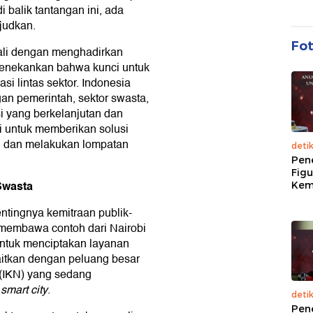
 balik tantangan ini, ada
judkan.
Fo
ali dengan menghadirkan
 menekankan bahwa kunci untuk
i lintas sektor. Indonesia
gan pemerintah, sektor swasta,
i yang berkelanjutan dan
nsi untuk memberikan solusi
t, dan melakukan lompatan
deti
Pen
Figu
Swasta
Kem
ntingnya kemitraan publik-
a membawa contoh dari Nairobi
ntuk menciptakan layanan
 kaitkan dengan peluang besar
 (IKN) yang sedang
"
smart city
.
deti
Pen