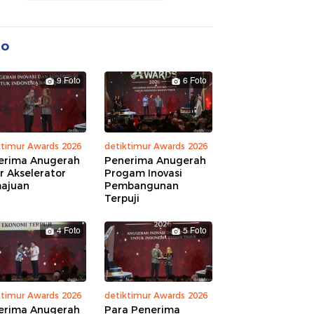
to
9 Foto
6 Foto
ktimur Awards 2026
detiktimur Awards 2026
erima Anugerah
Penerima Anugerah
r Akselerator
Progam Inovasi
ajuan
Pembangunan
Terpuji
4 Foto
5 Foto
ktimur Awards 2026
detiktimur Awards 2026
erima Anugerah
Para Penerima