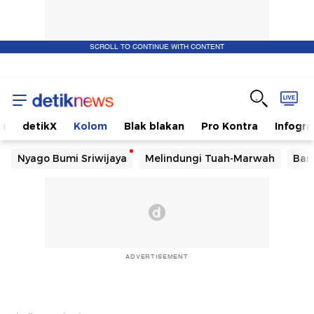
SCROLL TO CONTINUE WITH CONTENT
m
detikX
Kolom
Blak blakan
Pro Kontra
Infogra
Nyago Bumi Sriwijaya
Melindungi Tuah-Marwah
Ban
ADVERTISEMENT