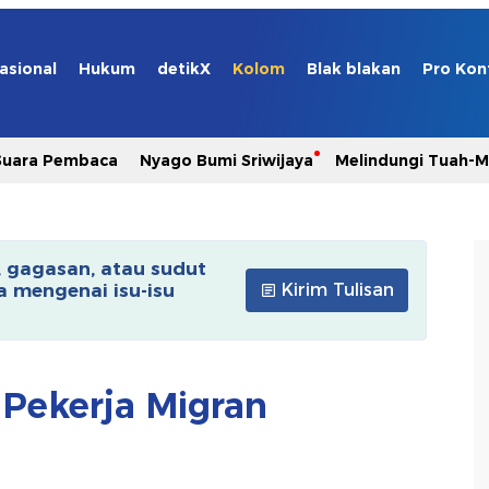
asional
Hukum
detikX
Kolom
Blak blakan
Pro Kon
Suara Pembaca
Nyago Bumi Sriwijaya
Melindungi Tuah-
, gagasan, atau sudut
 mengenai isu-isu
Kirim Tulisan
Pekerja Migran