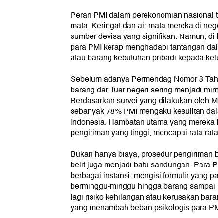
Peran PMI dalam perekonomian nasional t
mata. Keringat dan air mata mereka di neg
sumber devisa yang signifikan. Namun, di b
para PMI kerap menghadapi tantangan da
atau barang kebutuhan pribadi kepada ke
Sebelum adanya Permendag Nomor 8 Tahu
barang dari luar negeri sering menjadi mim
Berdasarkan survei yang dilakukan oleh 
sebanyak 78% PMI mengaku kesulitan dal
Indonesia. Hambatan utama yang mereka 
pengiriman yang tinggi, mencapai rata-rata
Bukan hanya biaya, prosedur pengiriman ba
belit juga menjadi batu sandungan. Para 
berbagai instansi, mengisi formulir yang
berminggu-minggu hingga barang sampai 
lagi risiko kehilangan atau kerusakan bar
yang menambah beban psikologis para PM