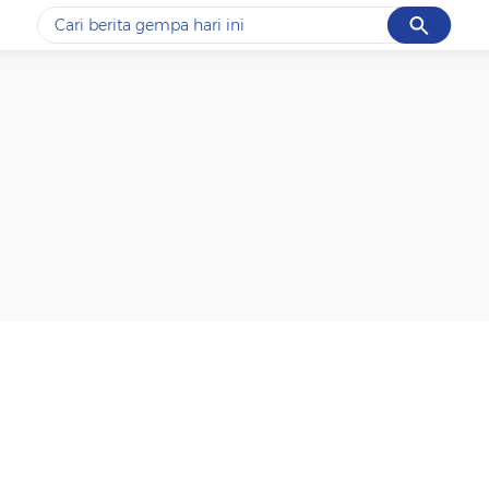
Cancel
Yang sedang ramai dicari
#1
data live draw sgp
#2
gempa hari ini
#3
prabowo
#4
iran
#5
demo
Promoted
Terakhir yang dicari
Loading...