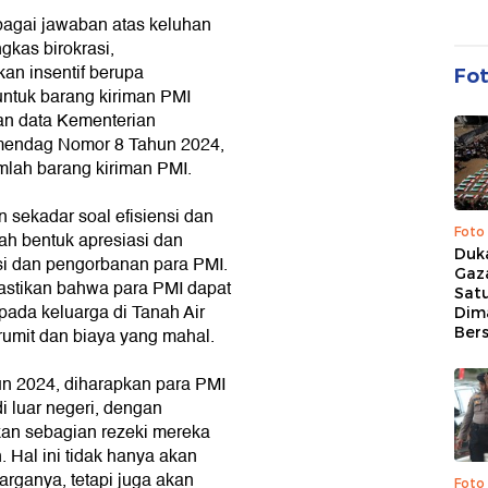
agai jawaban atas keluhan
gkas birokrasi,
n insentif berupa
Fo
ntuk barang kiriman PMI
kan data Kementerian
mendag Nomor 8 Tahun 2024,
mlah barang kiriman PMI.
 sekadar soal efisiensi dan
Foto
lah bentuk apresiasi dan
Duk
i dan pengorbanan para PMI.
Gaz
mastikan bahwa para PMI dapat
Sat
pada keluarga di Tanah Air
Dim
Ber
rumit dan biaya yang mahal.
 2024, diharapkan para PMI
i luar negeri, dengan
an sebagian rezeki mereka
Hal ini tidak hanya akan
rganya, tetapi juga akan
Foto