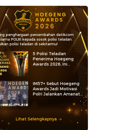
ang penghargaan persembahan detikcom
rsama POLRI kepada sosok polisi teladan.
lkan polisi teladan di sekitarmu!
5 Polisi Teladan
Penerima Hoegeng
Awards 2026, Ini
Kategori dan Kiprahnya
IM57+ Sebut Hoegeng
Awards Jadi Motivasi
Polri Jalankan Amanat
Konstitusi
Lihat Selengkapnya