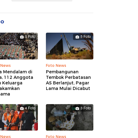
to
5 Foto
5 Foto
 News
Foto News
a Mendalam di
Pembangunan
a, 112 Anggota
Tembok Perbatasan
u Keluarga
AS Berlanjut, Pagar
akamkan
Lama Mulai Dicabut
sama
4 Foto
3 Foto
 News
Foto News