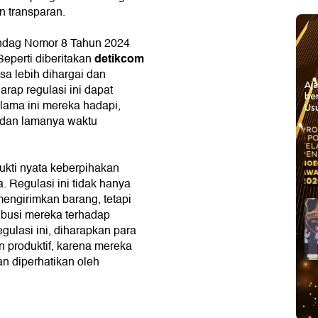
n transparan.
endag Nomor 8 Tahun 2024
detikcom
eperti diberitakan
sa lebih dihargai dan
Aj
arap regulasi ini dapat
be
lama ini mereka hadapi,
Usu
g dan lamanya waktu
kti nyata keberpihakan
 Regulasi ini tidak hanya
ngirimkan barang, tetapi
ibusi mereka terhadap
ulasi ini, diharapkan para
n produktif, karena mereka
n diperhatikan oleh