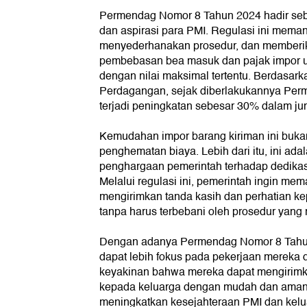
Permendag Nomor 8 Tahun 2024 hadir seb
dan aspirasi para PMI. Regulasi ini meman
menyederhanakan prosedur, dan memberika
pembebasan bea masuk dan pajak impor u
dengan nilai maksimal tertentu. Berdasar
Perdagangan, sejak diberlakukannya Per
terjadi peningkatan sebesar 30% dalam ju
Kemudahan impor barang kiriman ini bukan
penghematan biaya. Lebih dari itu, ini ada
penghargaan pemerintah terhadap dedikas
Melalui regulasi ini, pemerintah ingin me
mengirimkan tanda kasih dan perhatian ke
tanpa harus terbebani oleh prosedur yang 
Dengan adanya Permendag Nomor 8 Tahun
dapat lebih fokus pada pekerjaan mereka d
keyakinan bahwa mereka dapat mengirimk
kepada keluarga dengan mudah dan aman. 
meningkatkan kesejahteraan PMI dan kelua