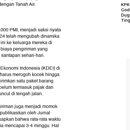
dengan Tanah Air.
KPK 
God
Duga
Tin
.000 PMI, menjadi saksi nyata
24 telah mengubah dinamika
ini ke keluarga mereka di
g biaya pengiriman yang
santapan sehari-hari.
 Ekonomi Indonesia (KDEI) di
n harus merogoh kocek hingga
girimkan satu paket barang
i belum termasuk pajak dan
ncul di tengah jalan.
giriman juga menjadi momok
publikasikan oleh Jurnal
kapkan bahwa rata-rata waktu
ia mencapai 3-4 minggu. Hal