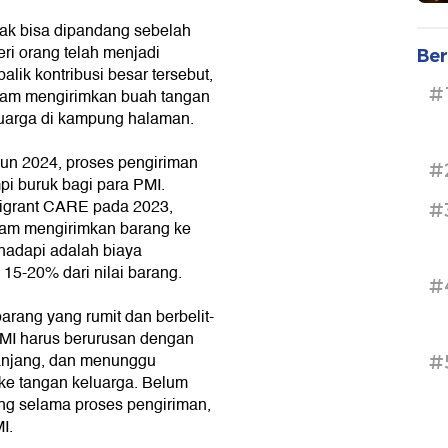
ak bisa dipandang sebelah
eri orang telah menjadi
Ber
alik kontribusi besar tersebut,
#
lam mengirimkan buah tangan
luarga di kampung halaman.
n 2024, proses pengiriman
#
pi buruk bagi para PMI.
Migrant CARE pada 2023,
#
am mengirimkan barang ke
hadapi adalah biaya
 15-20% dari nilai barang.
#
rang yang rumit dan berbelit-
PMI harus berurusan dengan
 panjang, dan menunggu
#
ke tangan keluarga. Belum
ang selama proses pengiriman,
I.