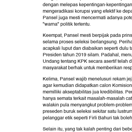
dengan melepas kepentingan-kepentingan l
mengeradikasi korupsi yang efektif ke depa
Pansel juga mesti mencermati adanya poten
"warna" politik tertentu.
Keempat, Pansel mesti berpijak pada prins
selama proses seleksi berlangsung. Periha
acapkali luput dan diabaikan seperti dulu 
Presiden tahun 2019 silam. Padahal, menu
Undang tentang KPK secara asertif telah
masyarakat berhak untuk memberikan respo
Kelima, Pansel wajib menelusuri rekam jej
agar kemudian didapatkan calon Komisio
memilliki akseptabilitas jua kredibilitas. 
hanya semata terkait masalah-masalah ca
walakin pula menyangkut problem-problem 
preseden buruk seleksi sekitar satu lustru
pelanggar etik seperti Firli Bahuri tak bole
Selain itu, yang tak kalah penting dari bebe