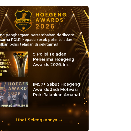
ang penghargaan persembahan detikcom
rsama POLRI kepada sosok polisi teladan.
lkan polisi teladan di sekitarmu!
5 Polisi Teladan
Penerima Hoegeng
Awards 2026, Ini
Kategori dan Kiprahnya
IM57+ Sebut Hoegeng
Awards Jadi Motivasi
Polri Jalankan Amanat
Konstitusi
Lihat Selengkapnya