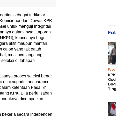
egritas sebagai indikator
n Komisioner dan Dewas KPK.
el untuk menguji integritas
hannya dalam ihwal Laporan
Fo
LHKPN), khususnya bagi
egara aktif maupun mantan
n calon yang tak patuh
bat, mestinya langsung
 seleksi di tahapan
Foto
KPK 
sanya proses seleksi benar-
God
nilai seperti transparansi
Duga
 dalam ketentuan Pasal 31
Tin
ang KPK. Bila perlu, saban
 hendaknya disampaikan
an bekerja secara independen