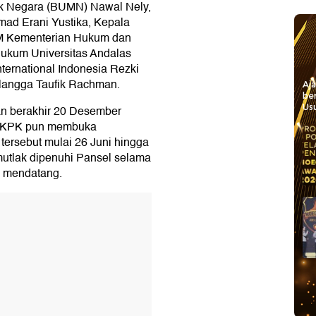
k Negara (BUMN) Nawal Nely,
mad Erani Yustika, Kepala
M Kementerian Hukum dan
ukum Universitas Andalas
nternational Indonesia Rezki
rlangga Taufik Rachman.
Aj
be
Usu
n berakhir 20 Desember
s KPK pun membuka
 tersebut mulai 26 Juni hingga
mutlak dipenuhi Pansel selama
e mendatang.