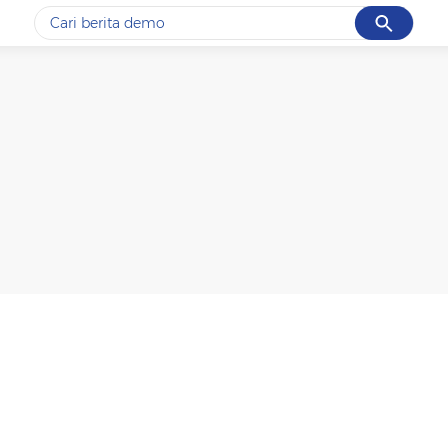
Cancel
Yang sedang ramai dicari
#1
gempa hari ini
#2
gempa
#3
prabowo
#4
iran
#5
demo
Promoted
Terakhir yang dicari
Loading...