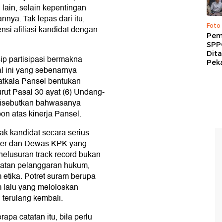
ain, selain kepentingan
nnya. Tak lepas dari itu,
Foto
si afiliasi kandidat dengan
Pem
SPP
Dit
ip partisipasi bermakna
Peka
l ini yang sebenarnya
tatkala Pansel bentukan
rut Pasal 30 ayat (6) Undang-
 disebutkan bahwasanya
n atas kinerja Pansel.
ak kandidat secara serius
ner dan Dewas KPK yang
Penelusuran track record bukan
tatan pelanggaran hukum,
etika. Potret suram berupa
m lalu yang meloloskan
h terulang kembali.
rapa catatan itu, bila perlu