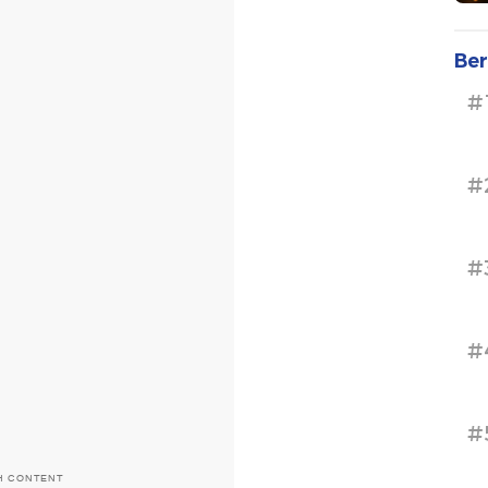
Ber
#
#
#
#
#
H CONTENT