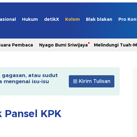
asional
Hukum
detikX
Kolom
Blak blakan
Pro Kon
Suara Pembaca
Nyago Bumi Sriwijaya
Melindungi Tuah-
, gagasan, atau sudut
 mengenai isu-isu
Kirim Tulisan
k Pansel KPK