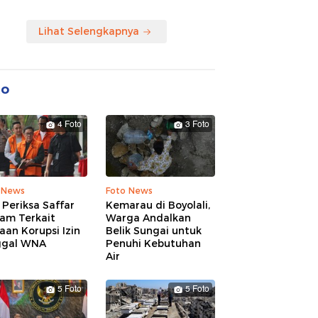
Lihat Selengkapnya
to
4 Foto
3 Foto
 News
Foto News
Periksa Saffar
Kemarau di Boyolali,
am Terkait
Warga Andalkan
an Korupsi Izin
Belik Sungai untuk
ggal WNA
Penuhi Kebutuhan
Air
5 Foto
5 Foto