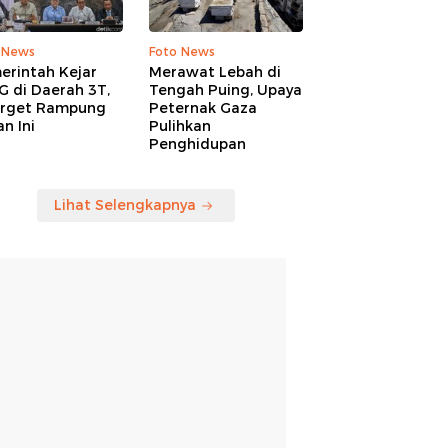
 News
Foto News
erintah Kejar
Merawat Lebah di
G di Daerah 3T,
Tengah Puing, Upaya
arget Rampung
Peternak Gaza
n Ini
Pulihkan
Penghidupan
Lihat Selengkapnya