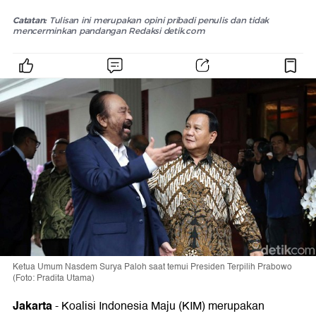
Catatan:
Tulisan ini merupakan opini pribadi penulis dan tidak
mencerminkan pandangan Redaksi detik.com
Ketua Umum Nasdem Surya Paloh saat temui Presiden Terpilih Prabowo
(Foto: Pradita Utama)
Jakarta
-
Koalisi Indonesia Maju (KIM) merupakan