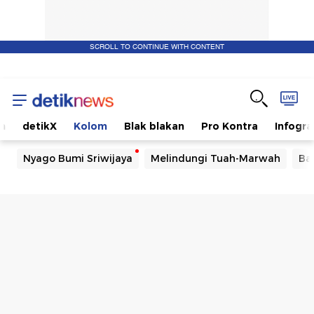
SCROLL TO CONTINUE WITH CONTENT
m
detikX
Kolom
Blak blakan
Pro Kontra
Infogra
Nyago Bumi Sriwijaya
Melindungi Tuah-Marwah
Ba