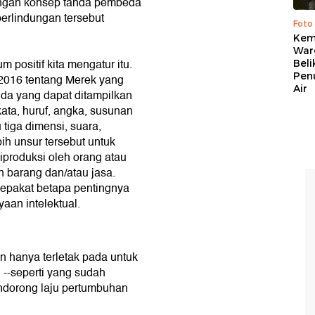
engan konsep tanda pembeda
erlindungan tersebut
Foto
Kema
War
 positif kita mengatur itu.
Beli
Pen
2016 tentang Merek yang
Air
da yang dapat ditampilkan
kata, huruf, angka, susunan
tiga dimensi, suara,
ih unsur tersebut untuk
produksi oleh orang atau
 barang dan/atau jasa.
sepakat betapa pentingnya
aan intelektual.
n hanya terletak pada untuk
 --seperti yang sudah
dorong laju pertumbuhan