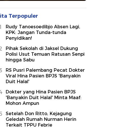
ita Terpopuler
1
Rudy Tanoesoedibjo Absen Lagi,
KPK: Jangan Tunda-tunda
Penyidikan!
2
Pihak Sekolah di Jaksel Dukung
Polisi Usut Temuan Ratusan Senpi
hingga Sabu
3
RS Pusri Palembang Pecat Dokter
Viral Hina Pasien BPJS 'Banyakin
Duit Halal'
4
Dokter yang Hina Pasien BPJS
'Banyakin Duit Halal' Minta Maaf:
Mohon Ampun
5
Setelah Don Ritto, Kejagung
Geledah Rumah Nurman Herin
Terkait TPPU Febrie