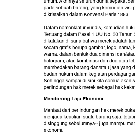
umum. Akhirnya seluruh dunia sepakat d
pada sebuah barang, yang kemudian visi p
dikristalkan dalam Konvensi Paris 1883.
Dalam nomenklatur yuridis, kemudian hukum
Tertuang dalam Pasal 1 UU No. 20 Tahun 
dikatakan di sana bahwa merek adalah tan
secara grafis berupa gambar, logo, nama, 
warna, dalam bentuk dua dimensi dan/atau 
hologram, atau kombinasi dari dua atau leb
membedakan barang dan/atau jasa yang di
badan hukum dalam kegiatan perdagangan
Sehingga sampai di sini kita semua akan 
perlindungan hak merek sebagai hak kekay
Mendorong Laju Ekonomi
Manfaat dari perlindungan hak merek buka
menjaga keaslian suatu barang saja, tetapi
disinggung sebelumnya-- juga mampu men
ekonomi.