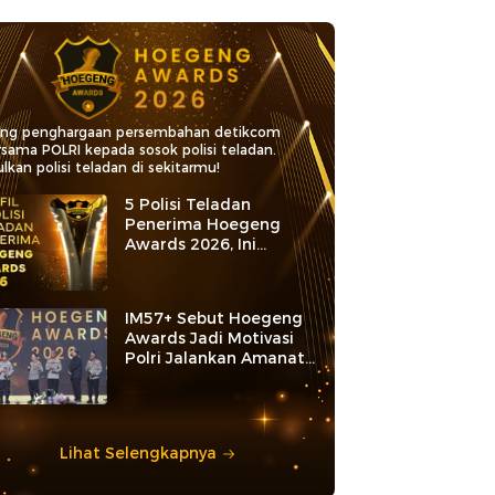
ang penghargaan persembahan detikcom
rsama POLRI kepada sosok polisi teladan.
lkan polisi teladan di sekitarmu!
5 Polisi Teladan
Penerima Hoegeng
Awards 2026, Ini
Kategori dan Kiprahnya
IM57+ Sebut Hoegeng
Awards Jadi Motivasi
Polri Jalankan Amanat
Konstitusi
Lihat Selengkapnya