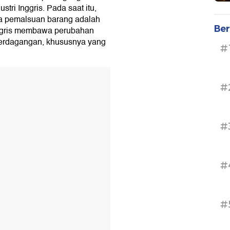
tri Inggris. Pada saat itu,
a pemalsuan barang adalah
Ber
Inggris membawa perubahan
erdagangan, khususnya yang
#
#
#
#
#