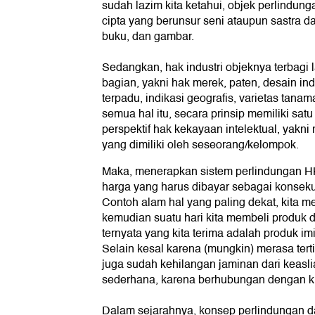
sudah lazim kita ketahui, objek perlindu
cipta yang berunsur seni ataupun sastra da
buku, dan gambar.
Sedangkan, hak industri objeknya terbagi 
bagian, yakni hak merek, paten, desain indus
terpadu, indikasi geografis, varietas tana
semua hal itu, secara prinsip memiliki sat
perspektif hak kekayaan intelektual, yakni
yang dimiliki oleh seseorang/kelompok.
Maka, menerapkan sistem perlindungan HK
harga yang harus dibayar sebagai konseku
Contoh alam hal yang paling dekat, kita 
kemudian suatu hari kita membeli produk 
ternyata yang kita terima adalah produk i
Selain kesal karena (mungkin) merasa tert
juga sudah kehilangan jaminan dari keaslia
sederhana, karena berhubungan dengan kua
Dalam sejarahnya, konsep perlindungan 