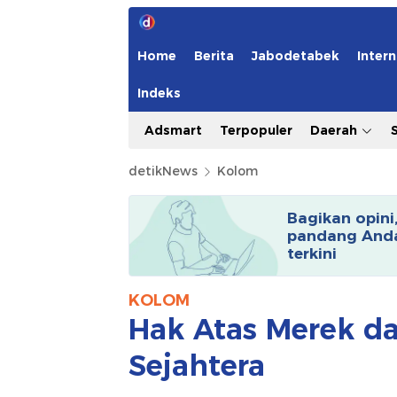
Home
Berita
Jabodetabek
Intern
Indeks
Adsmart
Terpopuler
Daerah
detikNews
Kolom
Bagikan opini
pandang Anda
terkini
KOLOM
Hak Atas Merek da
Sejahtera