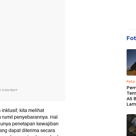
Fo
Foto
Pem
H CONTENT
Tem
AS B
Lam
klusif, kita melihat
n rumit penyebarannya. Hal
rlunya penetapan kewajiban
ng dapat diterima secara