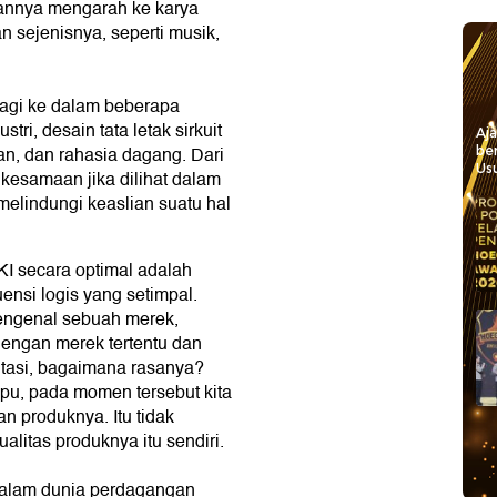
ngannya mengarah ke karya
n sejenisnya, seperti musik,
lagi ke dalam beberapa
tri, desain tata letak sirkuit
Aj
man, dan rahasia dagang. Dari
be
Usu
u kesamaan jika dilihat dalam
 melindungi keaslian suatu hal
I secara optimal adalah
ensi logis yang setimpal.
mengenal sebuah merek,
dengan merek tertentu dan
mitasi, bagaimana rasanya?
ipu, pada momen tersebut kita
n produknya. Itu tidak
litas produknya itu sendiri.
dalam dunia perdagangan