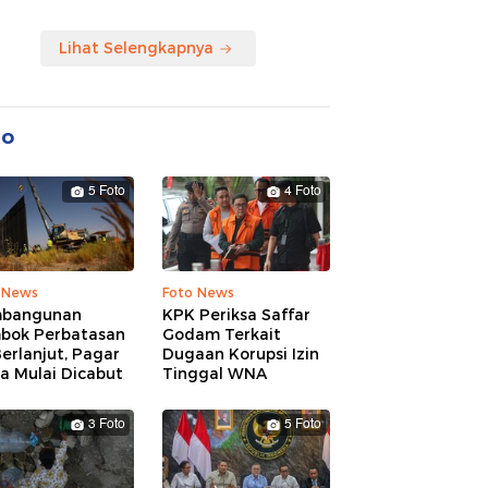
Lihat Selengkapnya
to
5 Foto
4 Foto
 News
Foto News
bangunan
KPK Periksa Saffar
bok Perbatasan
Godam Terkait
erlanjut, Pagar
Dugaan Korupsi Izin
a Mulai Dicabut
Tinggal WNA
3 Foto
5 Foto