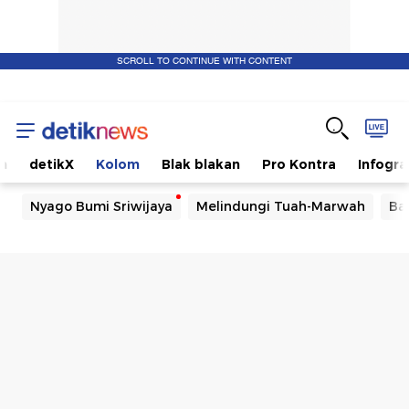
SCROLL TO CONTINUE WITH CONTENT
m
detikX
Kolom
Blak blakan
Pro Kontra
Infogra
Nyago Bumi Sriwijaya
Melindungi Tuah-Marwah
Ba