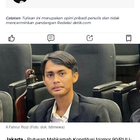
Catatan:
Tulisan ini merupakan opini pribadi penulis dan tidak
mencerminkan pandangan Redaksi detik.com
A Fahrur Rozi (Foto: dok. Istimewa)
Jakarta
-
Putusan Mahkamah Konstitusi Nomor 90/PUU-