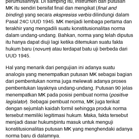
perumusannya. Di samping itu, instrumen dari putusan
MK itu sendiri bersifat final dan mengikat (
final and
binding
) yang secara
ekspresiss verbis
dilindungi dalam
Pasal 24C UUD 1945. MK menjadi lembaga pertama dan
terakhir yang mengadili suatu konstitusionalitas norma
dalam undang-undang. Bahkan, norma yang telah diputus
itu hanya dapat diuji lagi ketika ditemukan suatu fakta
hukum baru (
novum
) atau terdapat batu uji berbeda dari
UUD 1945.
Hal yang menarik dari pengujian ini adanya suatu
analogis yang menempatkan putusan MK sebagai bagian
dari pembentukan norma juga melewati adanya proses
pembentukan layaknya undang-undang. Putusan 90 jelas
menempatkan MK pada posisi pembuat norma (
positive
legislator
). Sebagai pembuat norma, MK juga terikat
dengan sejumlah kaidah formil sehingga produk norma
tersebut memiliki legitimasi hukum. Maka, fakta tersebut
menjadi dasar hukum/pintu masuk untuk menguji
konstitusionalitas putusan MK yang menghendaki adanya
norma baru di dalamnya.