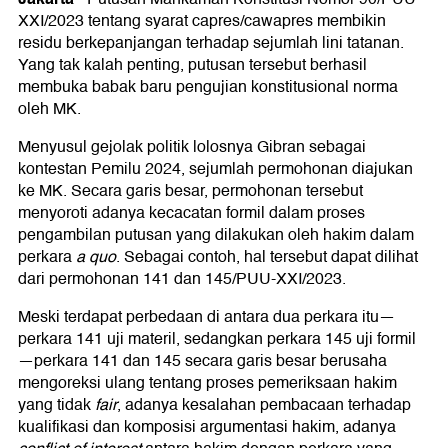
XXI/2023 tentang syarat capres/cawapres membikin
residu berkepanjangan terhadap sejumlah lini tatanan.
Yang tak kalah penting, putusan tersebut berhasil
membuka babak baru pengujian konstitusional norma
oleh MK.
Menyusul gejolak politik lolosnya Gibran sebagai
kontestan Pemilu 2024, sejumlah permohonan diajukan
ke MK. Secara garis besar, permohonan tersebut
menyoroti adanya kecacatan formil dalam proses
pengambilan putusan yang dilakukan oleh hakim dalam
perkara
a quo
. Sebagai contoh, hal tersebut dapat dilihat
dari permohonan 141 dan 145/PUU-XXI/2023.
Meski terdapat perbedaan di antara dua perkara itu—
perkara 141 uji materil, sedangkan perkara 145 uji formil
—perkara 141 dan 145 secara garis besar berusaha
mengoreksi ulang tentang proses pemeriksaan hakim
yang tidak
fair
, adanya kesalahan pembacaan terhadap
kualifikasi dan komposisi argumentasi hakim, adanya