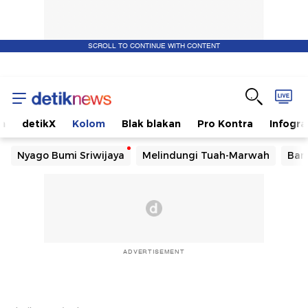
SCROLL TO CONTINUE WITH CONTENT
m
detikX
Kolom
Blak blakan
Pro Kontra
Infogra
Nyago Bumi Sriwijaya
Melindungi Tuah-Marwah
Ban
ADVERTISEMENT