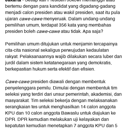
-
Setiap kali Presiden Jokowi memanggil atau
bertemu dengan para kandidat yang digadang-gadang
menjadi calon presiden atau wakil presiden, saat itu pula
ujaran
cawe-cawe
menyeruak. Dalam undang-undang
pemilihan umum, terdapat 356 kata yang membahas
presiden boleh
cawe-cawe
atau tidak. Apa saja?
Pemilihan umum ditujukan untuk menjamin tercapainya
cita-cita nasional sekaligus perwujudan kedaulatan
rakyat. Pelaksanaannya wajib dilakukan secara luber dan
jurdil dalam sistem ketatanegaraan yang demokratis,
berkepastian hukum serta efektif dan efisien.
Cawe-cawe
presiden diawali dengan membentuk
penyelenggara pemilu. Dimulai dengan membentuk tim
seleksi yang terdiri dari unsur pemerintah, akademisi, dan
masyarakat. Tim seleksi bekerja dengan melaksanakan
serangkaian tes untuk menghasilkan 14 calon anggota
KPU dan 10 calon anggota Bawaslu untuk diajukan ke
DPR. DPR kemudian melakukan uji kelayakan dan
kepatutan kemudian menetapkan 7 anggota KPU dan 5