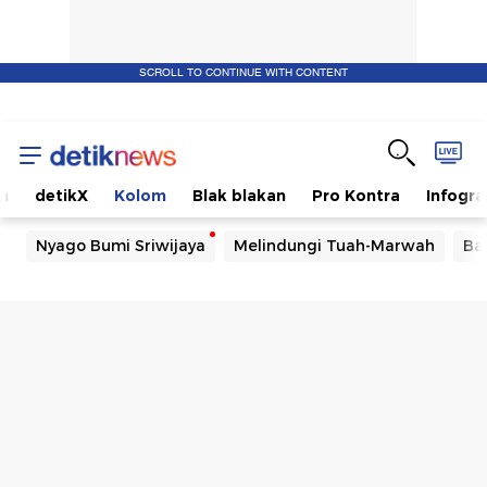
SCROLL TO CONTINUE WITH CONTENT
m
detikX
Kolom
Blak blakan
Pro Kontra
Infogra
Nyago Bumi Sriwijaya
Melindungi Tuah-Marwah
Ba