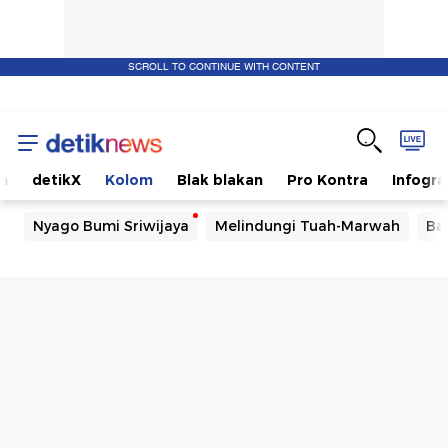
SCROLL TO CONTINUE WITH CONTENT
m
detikX
Kolom
Blak blakan
Pro Kontra
Infogra
Nyago Bumi Sriwijaya
Melindungi Tuah-Marwah
Ba