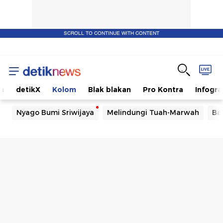
SCROLL TO CONTINUE WITH CONTENT
m
detikX
Kolom
Blak blakan
Pro Kontra
Infogra
Nyago Bumi Sriwijaya
Melindungi Tuah-Marwah
Ba