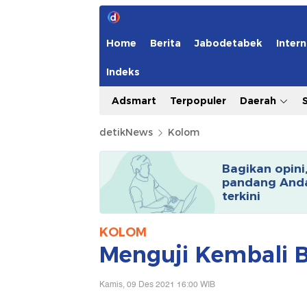
Home
Berita
Jabodetabek
Intern
Indeks
Adsmart
Terpopuler
Daerah
detikNews
Kolom
Bagikan opini
pandang Anda
terkini
KOLOM
Menguji Kembali Ba
Kamis, 09 Des 2021 16:00 WIB