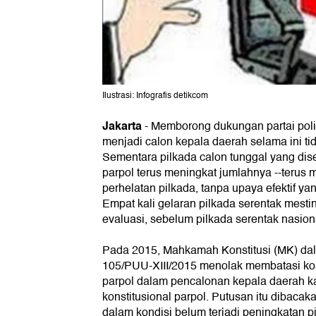
Ilustrasi: Infografis detikcom
Jakarta
-
Memborong dukungan partai polit
menjadi calon kepala daerah selama ini tid
Sementara pilkada calon tunggal yang di
parpol terus meningkat jumlahnya --terus 
perhelatan pilkada, tanpa upaya efektif
Empat kali gelaran pilkada serentak mest
evaluasi, sebelum pilkada serentak nasion
Pada 2015, Mahkamah Konstitusi (MK) d
105/PUU-XIII/2015 menolak membatasi ko
parpol dalam pencalonan kepala daerah k
konstitusional parpol. Putusan itu dibac
dalam kondisi belum terjadi peningkatan p