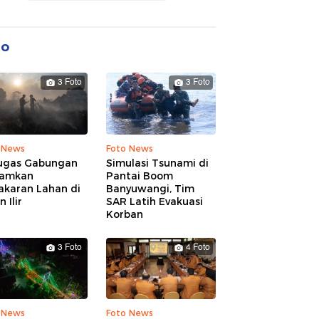
to
3 Foto
3 Foto
 News
Foto News
ugas Gabungan
Simulasi Tsunami di
amkan
Pantai Boom
akaran Lahan di
Banyuwangi, Tim
 Ilir
SAR Latih Evakuasi
Korban
3 Foto
4 Foto
 News
Foto News