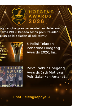
ang penghargaan persembahan detikcom
rsama POLRI kepada sosok polisi teladan.
lkan polisi teladan di sekitarmu!
5 Polisi Teladan
Penerima Hoegeng
Awards 2026, Ini
Kategori dan Kiprahnya
IM57+ Sebut Hoegeng
Awards Jadi Motivasi
Polri Jalankan Amanat
Konstitusi
Lihat Selengkapnya