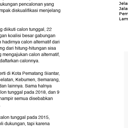
at dukungan pencalonan yang
Jela
Jal
mpak diskualifikasi menjelang
Pem
Lam
 diikuti calon tunggal, 22
gan koalisi besar gabungan
hadirnya calon alternatif dari
ang dari hitung-hitungan sisa
mengajukan calon alternatif,
daftarkan calonnya.
perti di Kota Pematang Siantar,
Selatan, Kebumen, Semarang,
dan lainnya. Sama halnya
lon tunggal pada 2018, dan 9
--hampir semua disebabkan
.
calon tunggal pada 2015,
li dukungan, tapi karena