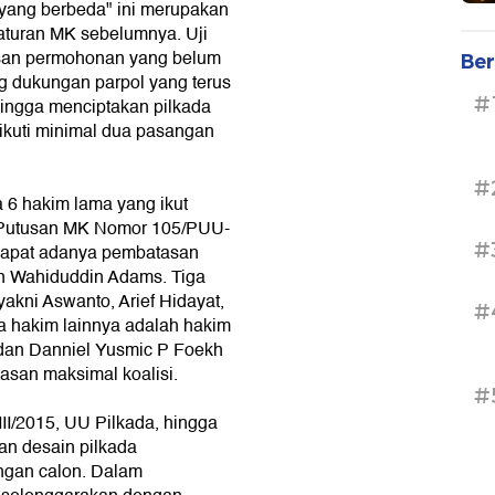
yang berbeda" ini merupakan
aturan MK sebelumnya. Uji
asan permohonan yang belum
Ber
ng dukungan parpol yang terus
#
ingga menciptakan pilkada
iikuti minimal dua pasangan
#
a 6 hakim lama yang ikut
 (Putusan MK Nomor 105/PUU-
#
ndapat adanya pembatasan
an Wahiduddin Adams. Tiga
kni Aswanto, Arief Hidayat,
#
 hakim lainnya adalah hakim
, dan Danniel Yusmic P Foekh
san maksimal koalisi.
#
/2015, UU Pilkada, hingga
an desain pilkada
ngan calon. Dalam