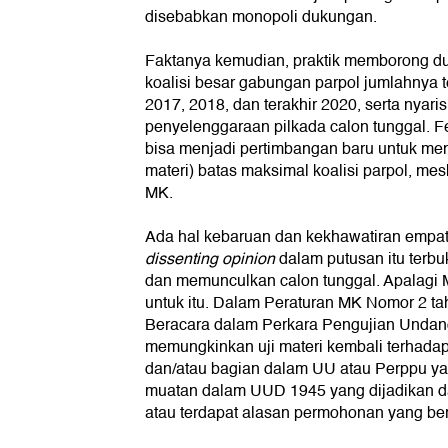
disebabkan monopoli dukungan.
Faktanya kemudian, praktik memborong 
koalisi besar gabungan parpol jumlahnya 
2017, 2018, dan terakhir 2020, serta nyar
penyelenggaraan pilkada calon tunggal. F
bisa menjadi pertimbangan baru untuk me
materi) batas maksimal koalisi parpol, me
MK.
Ada hal kebaruan dan kekhawatiran empa
dissenting opinion
dalam putusan itu terbu
dan memunculkan calon tunggal. Apalag
untuk itu. Dalam Peraturan MK Nomor 2 ta
Beracara dalam Perkara Pengujian Undan
memungkinkan uji materi kembali terhadap 
dan/atau bagian dalam UU atau Perppu yang
muatan dalam UUD 1945 yang dijadikan d
atau terdapat alasan permohonan yang be