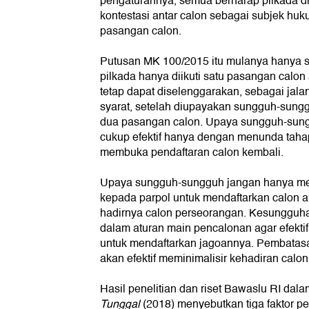
pengaturannya, semua berharap pilkada 
kontestasi antar calon sebagai subjek huk
pasangan calon.
Putusan MK 100/2015 itu mulanya hanya se
pilkada hanya diikuti satu pasangan calon
tetap dapat diselenggarakan, sebagai jalan
syarat, setelah diupayakan sungguh-sung
dua pasangan calon. Upaya sungguh-sungg
cukup efektif hanya dengan menunda taha
membuka pendaftaran calon kembali.
Upaya sungguh-sungguh jangan hanya m
kepada parpol untuk mendaftarkan calon alt
hadirnya calon perseorangan. Kesungguha
dalam aturan main pencalonan agar efekti
untuk mendaftarkan jagoannya. Pembatasa
akan efektif meminimalisir kehadiran calon
Hasil penelitian dan riset Bawaslu RI da
Tunggal
(2018) menyebutkan tiga faktor p