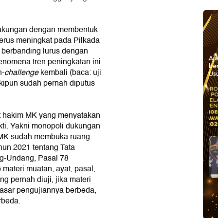
dukungan dengan membentuk
terus meningkat pada Pilkada
is berbanding lurus dengan
Aj
enomena tren peningkatan ini
be
n-
challenge
kembali (baca: uji
Usu
skipun sudah pernah diputus
t hakim MK yang menyatakan
kti. Yakni monopoli dukungan
i MK sudah membuka ruang
hun 2021 tentang Tata
g-Undang, Pasal 78
materi muatan, ayat, pasal,
 pernah diuji, jika materi
asar pengujiannya berbeda,
rbeda.