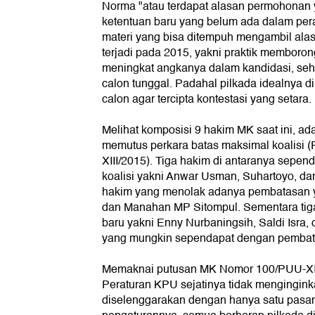
Norma "atau terdapat alasan permohonan 
ketentuan baru yang belum ada dalam per
materi yang bisa ditempuh mengambil al
terjadi pada 2015, yakni praktik memboro
meningkat angkanya dalam kandidasi, seh
calon tunggal. Padahal pilkada idealnya d
calon agar tercipta kontestasi yang setara.
Melihat komposisi 9 hakim MK saat ini, ad
memutus perkara batas maksimal koalisi
XIII/2015). Tiga hakim di antaranya sepe
koalisi yakni Anwar Usman, Suhartoyo, d
hakim yang menolak adanya pembatasan ya
dan Manahan MP Sitompul. Sementara tiga
baru yakni Enny Nurbaningsih, Saldi Isra
yang mungkin sependapat dengan pembata
Memaknai putusan MK Nomor 100/PUU-XIII
Peraturan KPU sejatinya tidak mengingink
diselenggarakan dengan hanya satu pasa