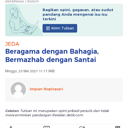
detikNews
Kolom
Bagikan opini, gagasan, atau sudut
pandang Anda mengenai isu-isu
terkini
Kirim Tulisan
JEDA
Beragama dengan Bahagia,
Bermazhab dengan Santai
Minggu, 23 Mei 2021 11:17 WIB
Impian Nopitasari
Catatan:
Tulisan ini merupakan opini pribadi penulis dan tidak
mencerminkan pandangan Redaksi detik.com