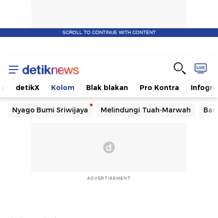
SCROLL TO CONTINUE WITH CONTENT
m
detikX
Kolom
Blak blakan
Pro Kontra
Infogra
Nyago Bumi Sriwijaya
Melindungi Tuah-Marwah
Ban
ADVERTISEMENT