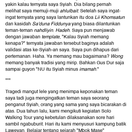
yakin kalau ternyata saya Syiah. Dia bilang pernah
melihat saya memuji-muji
ahlulbait
. Setelah saya ingat-
ingat ternyata yang saya lantunkan itu doa
Lii Khomsatun
dan kasidah
Sa'duna Fiddunya
yang biasa dilantunkan
teman-teman
nahdliyin
.
Hadeh
. Saya pun menjawab
dengan jawaban
template
, "Kalau Syiah memang
kenapa?" ternyata jawaban tersebut baginya adalah
validasi atas ke-Syiah-an saya. Saya pun dihapus dari
pertemanan. Haha. Ya memang mau bagaimana?
Wong
memang banyak tradisi yang mirip. Bahkan Gus Dur saja
sampai guyon "NU itu Syiah minus
imamah
."
***
Tragedi mangut lele yang menimpa keponakan teman
saya tadi juga mengingatkan teman saya seorang
penganut Syiah, orang yang sama yang saya bicarakan di
atas. Dua tahun lalu, kami mengikuti kegiatan Solo
Walking Tour yang kebetulan dilaksanakan sore hari
sambil ngabuburit. Hari itu kami menyusuri kampung batik
Laweyan. Belajar tentang sejarah "Mbok Mase"