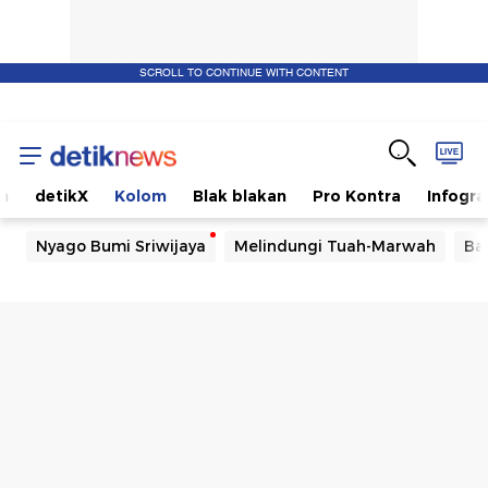
SCROLL TO CONTINUE WITH CONTENT
m
detikX
Kolom
Blak blakan
Pro Kontra
Infogra
Nyago Bumi Sriwijaya
Melindungi Tuah-Marwah
Ba