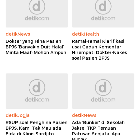
detikNews
detikHealth
Dokter yang Hina Pasien
Ramai-ramai Klarifikasi
BPJS 'Banyakin Duit Halal'
usai Gaduh Komentar
Minta Maaf: Mohon Ampun
Nirempati Dokter-Nakes
soal Pasien BPJS
detikJogja
detikNews
RSUP soal Penghina Pasien
Ada 'Bunker' di Sekolah
BPJS: Kami Tak Mau ada
Jaksel TKP Temuan
Elda di Klinis Sardjito
Ratusan Senjata, Apa
Isinya?