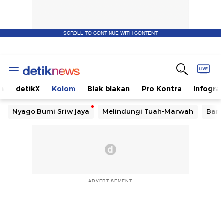
SCROLL TO CONTINUE WITH CONTENT
m
detikX
Kolom
Blak blakan
Pro Kontra
Infogra
Nyago Bumi Sriwijaya
Melindungi Tuah-Marwah
Ban
ADVERTISEMENT