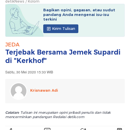
detikNews
Kolom
Bagikan opini, gagasan, atau sudut
pandang Anda mengenai isu-isu
terkini
Kirim Tulisan
JEDA
Terjebak Bersama Jemek Supardi
di "Kerkhof"
Sabtu, 30 Mei 2020 15:33 WIB
Krisnawan Adi
Catatan:
Tulisan ini merupakan opini pribadi penulis dan tidak
mencerminkan pandangan Redaksi detik.com