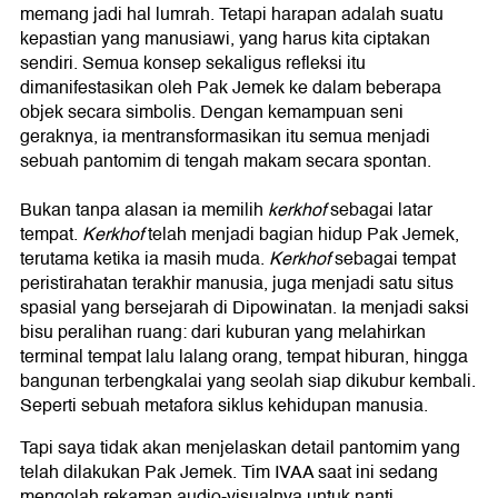
memang jadi hal lumrah. Tetapi harapan adalah suatu
kepastian yang manusiawi, yang harus kita ciptakan
sendiri. Semua konsep sekaligus refleksi itu
dimanifestasikan oleh Pak Jemek ke dalam beberapa
objek secara simbolis. Dengan kemampuan seni
geraknya, ia mentransformasikan itu semua menjadi
sebuah pantomim di tengah makam secara spontan.
Bukan tanpa alasan ia memilih
kerkhof
sebagai latar
tempat.
Kerkhof
telah menjadi bagian hidup Pak Jemek,
terutama ketika ia masih muda.
Kerkhof
sebagai tempat
peristirahatan terakhir manusia, juga menjadi satu situs
spasial yang bersejarah di Dipowinatan. Ia menjadi saksi
bisu peralihan ruang: dari kuburan yang melahirkan
terminal tempat lalu lalang orang, tempat hiburan, hingga
bangunan terbengkalai yang seolah siap dikubur kembali.
Seperti sebuah metafora siklus kehidupan manusia.
Tapi saya tidak akan menjelaskan detail pantomim yang
telah dilakukan Pak Jemek. Tim IVAA saat ini sedang
mengolah rekaman audio-visualnya untuk nanti