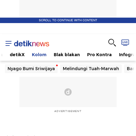
SCROLL TO CONTINUE WITH CONTENT
m
detikX
Kolom
Blak blakan
Pro Kontra
Infogra
Nyago Bumi Sriwijaya
Melindungi Tuah-Marwah
Ban
ADVERTISEMENT