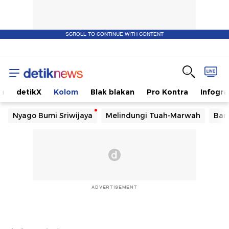
SCROLL TO CONTINUE WITH CONTENT
m
detikX
Kolom
Blak blakan
Pro Kontra
Infogra
Nyago Bumi Sriwijaya
Melindungi Tuah-Marwah
Ban
ADVERTISEMENT