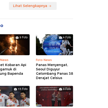
Lihat Selengkapnya
to
9 Foto
4 Foto
 News
Foto News
ret Kobaran Api
Panas Menyengat,
gamuk di
Seoul Diguyur
ung Bapenda
Gelombang Panas 38
Derajat Celsius
15 Foto
9 Foto