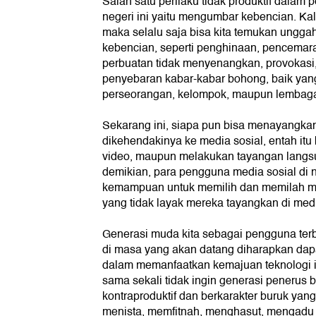
Salah satu perilaku tidak produktif dalam 
negeri ini yaitu mengumbar kebencian. Kal
maka selalu saja bisa kita temukan ungg
kebencian, seperti penghinaan, pencemara
perbuatan tidak menyenangkan, provokasi
penyebaran kabar-kabar bohong, baik yan
perseorangan, kelompok, maupun lembag
Sekarang ini, siapa pun bisa menayangka
dikehendakinya ke media sosial, entah itu 
video, maupun melakukan tayangan langs
demikian, para pengguna media sosial di n
kemampuan untuk memilih dan memilah m
yang tidak layak mereka tayangkan di medi
Generasi muda kita sebagai pengguna terbe
di masa yang akan datang diharapkan dapat
dalam memanfaatkan kemajuan teknologi i
sama sekali tidak ingin generasi penerus b
kontraproduktif dan berkarakter buruk ya
menista, memfitnah, menghasut, mengad