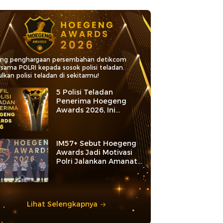
ang penghargaan persembahan detikcom
rsama POLRI kepada sosok polisi teladan.
lkan polisi teladan di sekitarmu!
5 Polisi Teladan
Penerima Hoegeng
Awards 2026, Ini
Kategori dan Kiprahnya
IM57+ Sebut Hoegeng
Awards Jadi Motivasi
Polri Jalankan Amanat
Konstitusi
Lihat Selengkapnya