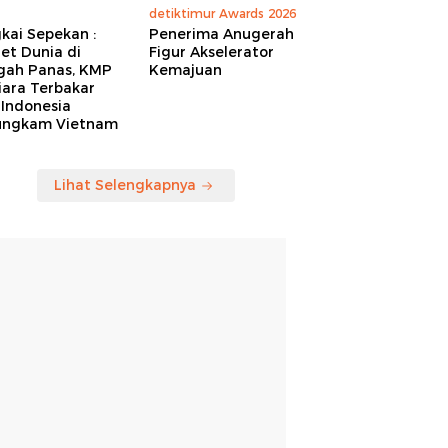
detiktimur Awards 2026
kai Sepekan :
Penerima Anugerah
et Dunia di
Figur Akselerator
gah Panas, KMP
Kemajuan
iara Terbakar
 Indonesia
ungkam Vietnam
Lihat Selengkapnya