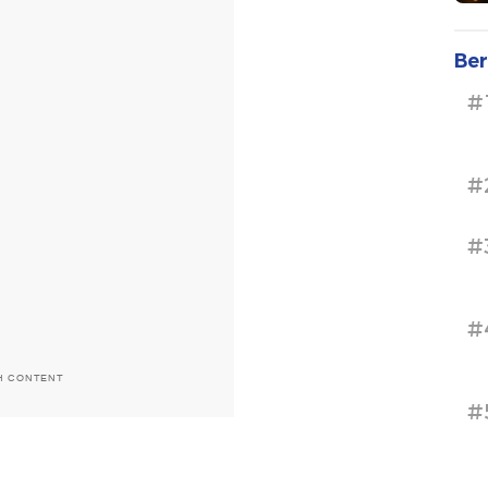
Ber
#
#
#
#
H CONTENT
#