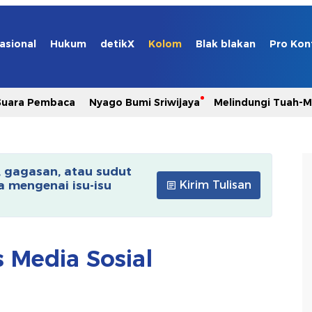
asional
Hukum
detikX
Kolom
Blak blakan
Pro Kon
Suara Pembaca
Nyago Bumi Sriwijaya
Melindungi Tuah-
, gagasan, atau sudut
 mengenai isu-isu
Kirim Tulisan
 Media Sosial