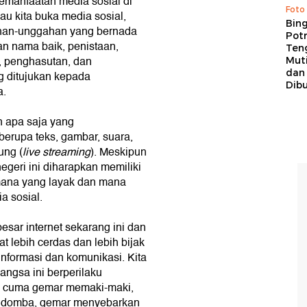
pemanfaatan media sosial di
Foto
au kita buka media sosial,
Bing
ahan-unggahan yang bernada
Potr
n nama baik, penistaan,
Ten
, penghasutan, dan
Mut
dan
g ditujukan kepada
Dib
a.
n apa saja yang
berupa teks, gambar, suara,
ung (
live streaming
). Meskipun
egeri ini diharapkan memiliki
ana yang layak dan mana
a sosial.
sar internet sekarang ini dan
 lebih cerdas dan lebih bijak
nformasi dan komunikasi. Kita
angsa ini berperilaku
ng cuma gemar memaki-maki,
u domba, gemar menyebarkan