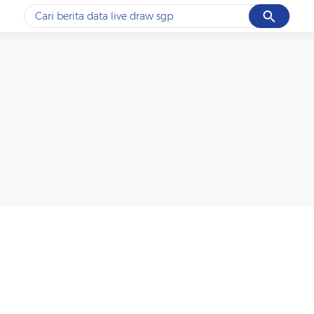
Cancel
Yang sedang ramai dicari
#1
data live draw sgp
#2
iran
#3
senjata
#4
prabowo
#5
gempa hari ini
Promoted
Terakhir yang dicari
Loading...