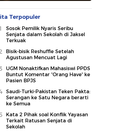
ita Terpopuler
1
Sosok Pemilik Nyaris Seribu
Senjata dalam Sekolah di Jaksel
Terkuak
2
Bisik-bisik Reshuffle Setelah
Agustusan Mencuat Lagi
3
UGM Nonaktifkan Mahasiswi PPDS
Buntut Komentar 'Orang Have' ke
Pasien BPJS
4
Saudi-Turki-Pakistan Teken Pakta:
Serangan ke Satu Negara berarti
ke Semua
5
Kata 2 Pihak soal Konflik Yayasan
Terkait Ratusan Senjata di
Sekolah