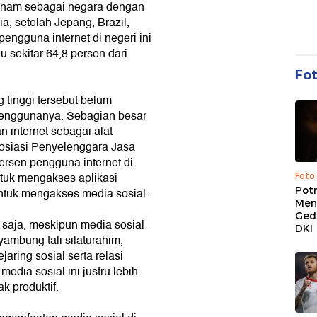
keenam sebagai negara dengan
a, setelah Jepang, Brazil,
pengguna internet di negeri ini
u sekitar 64,8 persen dari
Fo
 tinggi tersebut belum
 penggunanya. Sebagian besar
 internet sebagai alat
sosiasi Penyelenggara Jasa
persen pengguna internet di
tuk mengakses aplikasi
Foto
Pot
untuk mengakses media sosial.
Men
Ged
u saja, meskipun media sosial
DKI
ambung tali silaturahim,
ing sosial serta relasi
media sosial ini justru lebih
k produktif.