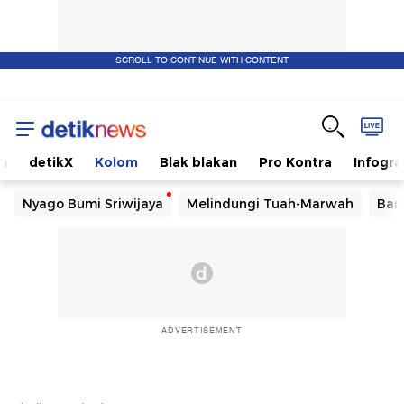
SCROLL TO CONTINUE WITH CONTENT
m
detikX
Kolom
Blak blakan
Pro Kontra
Infogra
Nyago Bumi Sriwijaya
Melindungi Tuah-Marwah
Ban
ADVERTISEMENT