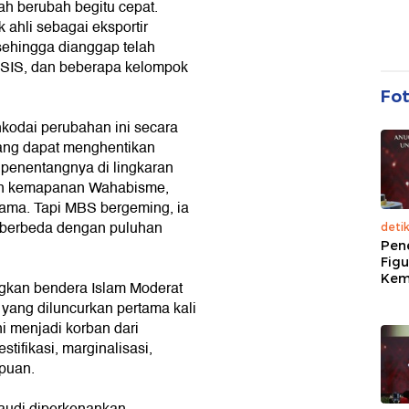
ah berubah begitu cepat.
 ahli sebagai eksportir
sehingga dianggap telah
 ISIS, dan beberapa kelompok
Fo
kodai perubahan ini secara
ang dapat menghentikan
 penentangnya di lingkaran
n kemapanan Wahabisme,
ama. Tapi MBS bergeming, ia
 berbeda dengan puluhan
deti
Pen
Figu
Kem
an bendera Islam Moderat
 yang diluncurkan pertama kali
i menjadi korban dari
ifikasi, marginalisasi,
puan.