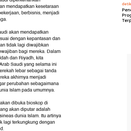
audi diperkenankan
deti
an mendapatkan kesetaraan
Pen
ekerjaan, berbisnis, menjadi
Pro
aga.
Terp
audi akan mendapatkan
esuai dengan kepantasan dan
n tidak lagi diwajibkan
ewajiban bagi mereka. Dalam
dah dan Riyadh, kita
Arab Saudi yang selama ini
merekah lebar sebagai tanda
reka akhirnya menjadi
egar perubahan sebagaimana
dunia Islam pada umumnya.
 akan dibuka bioskop di
yang akan diputar adalah
sineas dunia Islam. Itu artinya
k lagi terkungkung dengan
d.