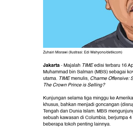
Zuhairi Misrawi (Ilustrasi: Edi Wahyono/detikcom)
Jakarta
-
Majalah
TIME
edisi terbaru 16 A
Muhammad bin Salman (MBS) sebagai ko
utama.
TIME
menulis,
Charme Offensive: 
The Crown Prince is Selling?
Kunjungan selama tiga minggu ke Amerik
khusus, bahkan menjadi goncangan (disrupt
Tengah dan Dunia Islam. MBS mengunjung
sebuah kawasan di Columbia, berjumpa 4 
beberapa tokoh penting lainnya.