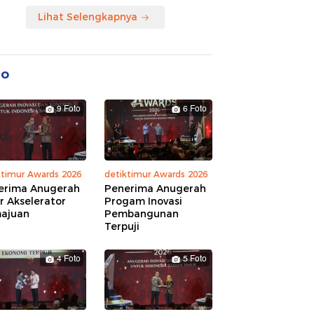
Lihat Selengkapnya
to
9 Foto
6 Foto
ktimur Awards 2026
detiktimur Awards 2026
erima Anugerah
Penerima Anugerah
r Akselerator
Progam Inovasi
ajuan
Pembangunan
Terpuji
4 Foto
5 Foto