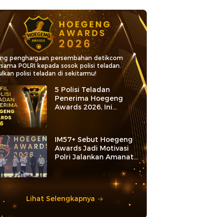
ang penghargaan persembahan detikcom
rsama POLRI kepada sosok polisi teladan.
lkan polisi teladan di sekitarmu!
5 Polisi Teladan
Penerima Hoegeng
Awards 2026, Ini
Kategori dan Kiprahnya
IM57+ Sebut Hoegeng
Awards Jadi Motivasi
Polri Jalankan Amanat
Konstitusi
Lihat Selengkapnya