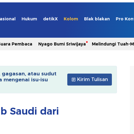
asional
Hukum
detikX
Kolom
Blak blakan
Pro Kon
Suara Pembaca
Nyago Bumi Sriwijaya
Melindungi Tuah-
, gagasan, atau sudut
 mengenai isu-isu
Kirim Tulisan
ab Saudi dari