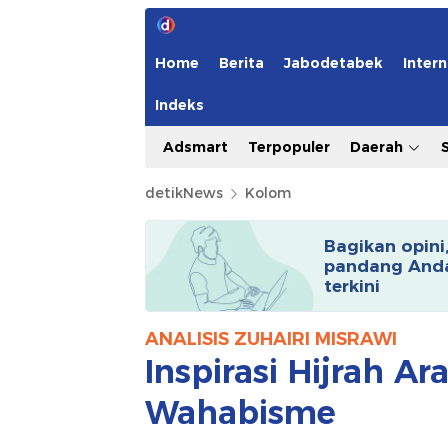
Home
Berita
Jabodetabek
Intern
Indeks
Adsmart
Terpopuler
Daerah
detikNews
Kolom
Bagikan opini
pandang Anda
terkini
ANALISIS ZUHAIRI MISRAWI
Inspirasi Hijrah Ar
Wahabisme