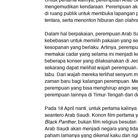
Untuk pertama kalinya, perempuan Arab S
mengemudikan kendaraan. Perempuan ak
di ruang publik untuk membuka lapangan p
tentara, serta menonton hiburan dan olahr
Dalam hal berpakaian, perempuan Arab S
kebebasan untuk memilih pakaian yang s
kesopanan yang berlaku. Artinya, perempua
memakai cadar yang selama ini menjadi k
beberapa konser yang dilaksanakan di Jed
sekarang dapat melihat wajah perempuan 
tabu. Dari wajah mereka terlihat senyum 
zaman baru bagi kalangan perempuan. Me
perempuan yang bisa menghirup angin s
perempuan lainnya di Timur-Tengah dan 
Pada 18 April nanti, untuk pertama kalinya
seantero Arab Saudi. Konon film pertama 
Black Panther
, bukan film religius besutan 
Arab Saudi akan menjadi negara yang tida
paham lamanya yang dikenal kaku dan rigi