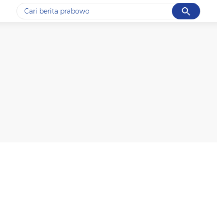
Cancel
Yang sedang ramai dicari
#1
data live draw sgp
#2
piala presiden 2026
#3
prabowo
#4
iran
#5
gempa hari ini
Promoted
Terakhir yang dicari
Loading...