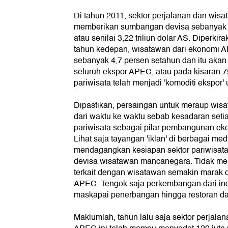
Di tahun 2011, sektor perjalanan dan wisat
memberikan sumbangan devisa sebanyak 8
atau senilai 3,22 triliun dolar AS. Diperki
tahun kedepan, wisatawan dari ekonomi A
sebanyak 4,7 persen setahun dan itu akan
seluruh ekspor APEC, atau pada kisaran 75
pariwisata telah menjadi 'komoditi ekspor
Dipastikan, persaingan untuk meraup wis
dari waktu ke waktu sebab kesadaran seti
pariwisata sebagai pilar pembangunan ek
Lihat saja tayangan 'iklan' di berbagai med
mendagangkan kesiapan sektor pariwisat
devisa wisatawan mancanegara. Tidak me
terkait dengan wisatawan semakin marak 
APEC. Tengok saja perkembangan dari indu
maskapai penerbangan hingga restoran da
Maklumlah, tahun lalu saja sektor perjala