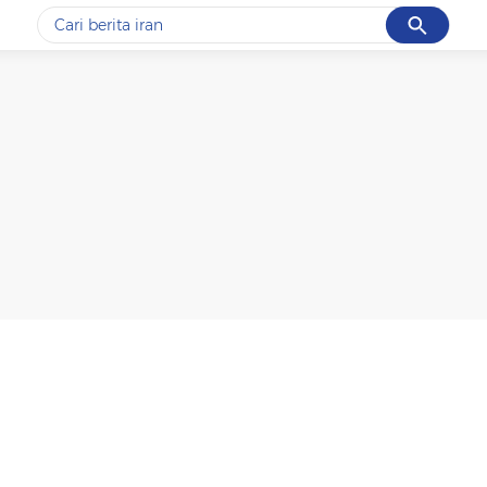
Cancel
Yang sedang ramai dicari
#1
data live draw sgp
#2
iran
#3
senjata
#4
prabowo
#5
gempa hari ini
Promoted
Terakhir yang dicari
Loading...