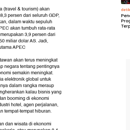
a (travel & tourism) akan
deti
,3 persen dari seluruh GDP,
Pen
rakan, dalam waktu sepuluh
Pro
Terp
PEC akan tumbuh rata-rata
 merupakan 3,9 persen dari
0 miliar dolar AS. Jadi,
' utama APEC
atawan akan terus meningkat
ap negara tentang pentingnya
onomi semakin meningkat.
ia elektronik global untuk
anya dalam rangka meraup
ngherankan kalau bisnis yang
dan booming di ekonomi
stri hotel, agen perjalanan,
n tempat-tempat hiburan.
nan dan wisata di ekonomi