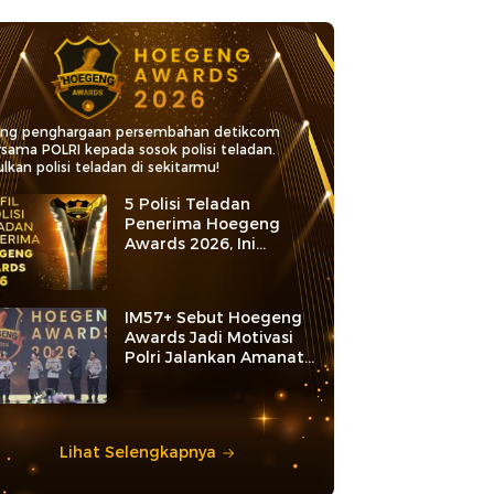
ang penghargaan persembahan detikcom
rsama POLRI kepada sosok polisi teladan.
lkan polisi teladan di sekitarmu!
5 Polisi Teladan
Penerima Hoegeng
Awards 2026, Ini
Kategori dan Kiprahnya
IM57+ Sebut Hoegeng
Awards Jadi Motivasi
Polri Jalankan Amanat
Konstitusi
Lihat Selengkapnya