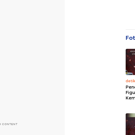
Fo
deti
Pen
Figu
Kem
H CONTENT