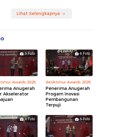
Lihat Selengkapnya
to
9 Foto
6 Foto
ktimur Awards 2026
detiktimur Awards 2026
erima Anugerah
Penerima Anugerah
r Akselerator
Progam Inovasi
ajuan
Pembangunan
Terpuji
4 Foto
5 Foto