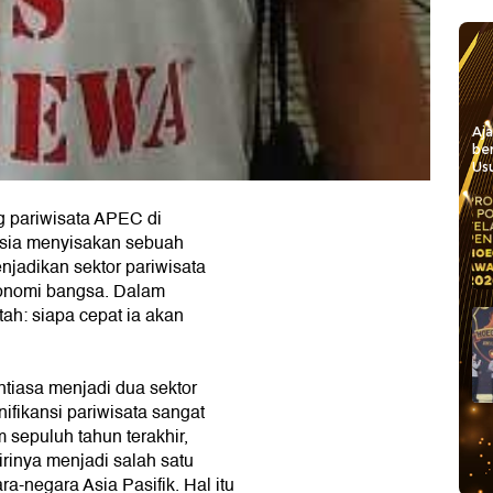
Aj
be
Usu
g pariwisata APEC di
Rusia menyisakan sebuah
njadikan sektor pariwisata
konomi bangsa. Dalam
tah: siapa cepat ia akan
tiasa menjadi dua sektor
fikansi pariwisata sangat
 sepuluh tahun terakhir,
rinya menjadi salah satu
a-negara Asia Pasifik. Hal itu