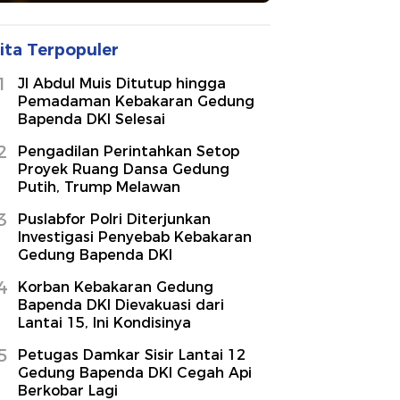
ita Terpopuler
1
Jl Abdul Muis Ditutup hingga
Pemadaman Kebakaran Gedung
Bapenda DKI Selesai
2
Pengadilan Perintahkan Setop
Proyek Ruang Dansa Gedung
Putih, Trump Melawan
3
Puslabfor Polri Diterjunkan
Investigasi Penyebab Kebakaran
Gedung Bapenda DKI
4
Korban Kebakaran Gedung
Bapenda DKI Dievakuasi dari
Lantai 15, Ini Kondisinya
5
Petugas Damkar Sisir Lantai 12
Gedung Bapenda DKI Cegah Api
Berkobar Lagi