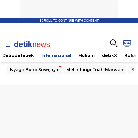
SCROLL TO CONTINUE WITH CONTENT
Jabodetabek
Internasional
Hukum
detikX
Kolo
Nyago Bumi Sriwijaya
Melindungi Tuah-Marwah
Ba