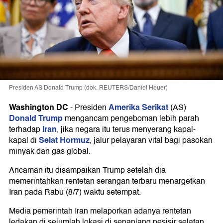
Presiden AS Donald Trump (dok. REUTERS/Daniel Heuer)
Washington DC
Amerika Serikat
-
Presiden
(AS)
Donald Trump
mengancam pengeboman lebih parah
Iran
terhadap
, jika negara itu terus menyerang kapal-
Selat Hormuz
kapal di
, jalur pelayaran vital bagi pasokan
minyak dan gas global.
Ancaman itu disampaikan Trump setelah dia
memerintahkan rentetan serangan terbaru menargetkan
Iran pada Rabu (8/7) waktu setempat.
Media pemerintah Iran melaporkan adanya rentetan
ledakan di sejumlah lokasi di sepanjang pesisir selatan