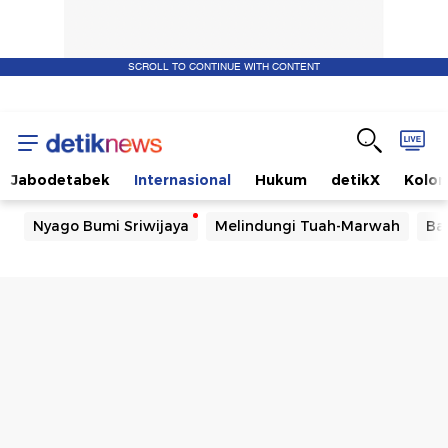
SCROLL TO CONTINUE WITH CONTENT
Jabodetabek
Internasional
Hukum
detikX
Kolo
Nyago Bumi Sriwijaya
Melindungi Tuah-Marwah
Ba