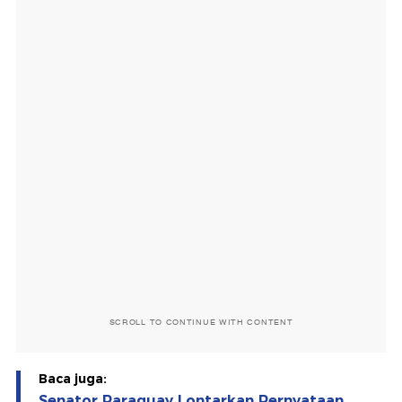
SCROLL TO CONTINUE WITH CONTENT
Baca juga:
Senator Paraguay Lontarkan Pernyataan