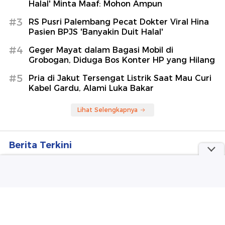
Halal' Minta Maaf: Mohon Ampun
#3
RS Pusri Palembang Pecat Dokter Viral Hina
Pasien BPJS 'Banyakin Duit Halal'
#4
Geger Mayat dalam Bagasi Mobil di
Grobogan, Diduga Bos Konter HP yang Hilang
#5
Pria di Jakut Tersengat Listrik Saat Mau Curi
Kabel Gardu, Alami Luka Bakar
Lihat Selengkapnya
Berita Terkini
Ledakan Bom dalam Minibus di Suriah, 2 Orang
Tewas-13 Terluka
Polda Metro Pulangkan 3 WNI Korban TPPO dari
Libya, 2 Tersangka Ditahan
Diare Massal Siswa SMPN 5 Rembang Diduga