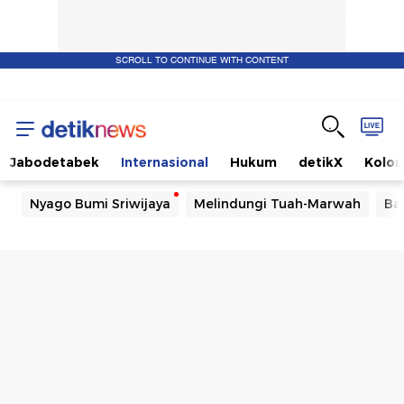
SCROLL TO CONTINUE WITH CONTENT
Jabodetabek
Internasional
Hukum
detikX
Kolo
Nyago Bumi Sriwijaya
Melindungi Tuah-Marwah
Ba