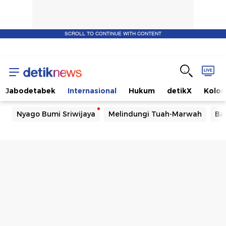
SCROLL TO CONTINUE WITH CONTENT
Jabodetabek
Internasional
Hukum
detikX
Kolo
Nyago Bumi Sriwijaya
Melindungi Tuah-Marwah
Ba