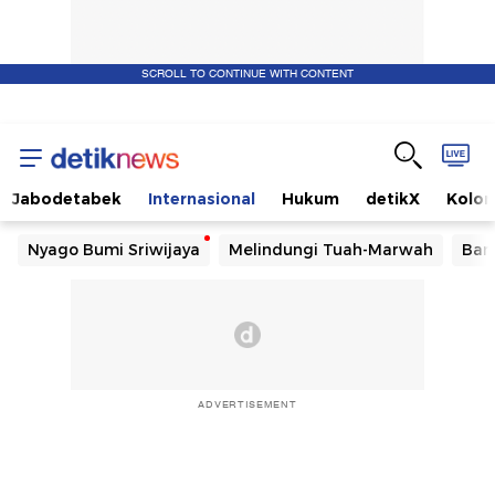
SCROLL TO CONTINUE WITH CONTENT
Jabodetabek
Internasional
Hukum
detikX
Kolo
Nyago Bumi Sriwijaya
Melindungi Tuah-Marwah
Ban
ADVERTISEMENT