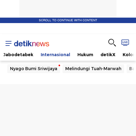
SCROLL TO CONTINUE WITH CONTENT
Jabodetabek
Internasional
Hukum
detikX
Kolo
Nyago Bumi Sriwijaya
Melindungi Tuah-Marwah
Ba