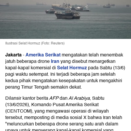
Ilustrasi Selat Hormuz (Foto: Reuters)
Jakarta
Amerika Serikat
-
mengatakan telah menembak
Iran
jatuh beberapa drone
yang disebut menargetkan
Selat Hormuz
kapal-kapal komersial di
pada Sabtu (13/6)
pagi waktu setempat. Ini terjadi beberapa jam setelah
kedua pihak mengatakan kesepakatan untuk mengakhiri
perang Timur Tengah semakin dekat.
Dilansir kantor berita
AFP
dan
Al Arabiya
, Sabtu
(13/6/2026), Komando Pusat Amerika Serikat
(CENTCOM), yang mengawasi operasi di wilayah
tersebut, memposting di media sosial X bahwa Iran telah
"meluncurkan beberapa drone serang satu arah dalam
upaya untuk menyerang kapal-kapal komersial yang