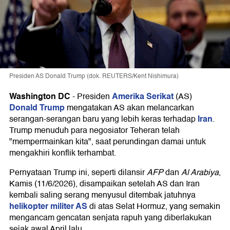
Presiden AS Donald Trump (dok. REUTERS/Kent Nishimura)
Washington DC
Amerika Serikat
-
Presiden
(AS)
Donald Trump
mengatakan AS akan melancarkan
Iran
serangan-serangan baru yang lebih keras terhadap
.
Trump menuduh para negosiator Teheran telah
"mempermainkan kita", saat perundingan damai untuk
mengakhiri konflik terhambat.
Pernyataan Trump ini, seperti dilansir
AFP
dan
Al Arabiya
,
Kamis (11/6/2026), disampaikan setelah AS dan Iran
kembali saling serang menyusul ditembak jatuhnya
helikopter militer AS
di atas Selat Hormuz, yang semakin
mengancam gencatan senjata rapuh yang diberlakukan
sejak awal April lalu.