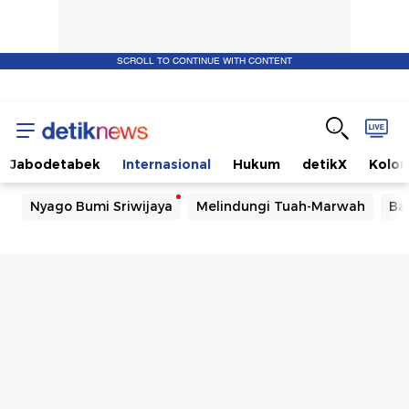
SCROLL TO CONTINUE WITH CONTENT
Jabodetabek
Internasional
Hukum
detikX
Kolo
Nyago Bumi Sriwijaya
Melindungi Tuah-Marwah
Ba