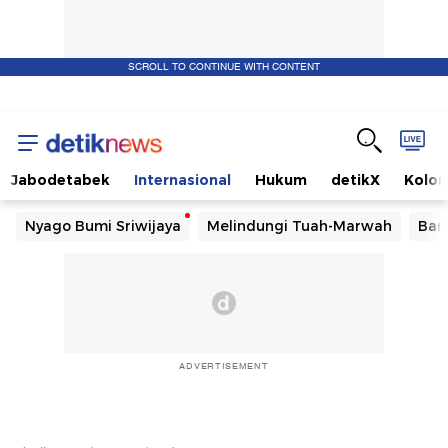
SCROLL TO CONTINUE WITH CONTENT
Jabodetabek
Internasional
Hukum
detikX
Kolo
Nyago Bumi Sriwijaya
Melindungi Tuah-Marwah
Ban
ADVERTISEMENT