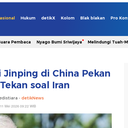
asional
Hukum
detikX
Kolom
Blak blakan
Pro Kon
Suara Pembaca
Nyago Bumi Sriwijaya
Melindungi Tuah-
 Jinping di China Pekan
 Tekan soal Iran
edistiara -
detikNews
 11 Mei 2026 09:22 WIB