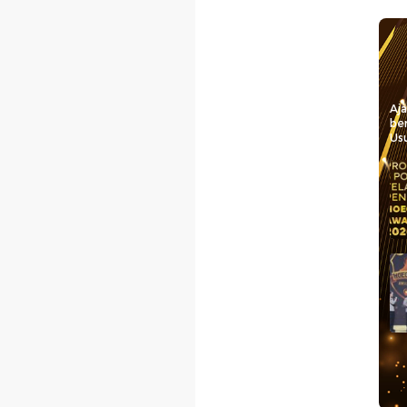
Aj
be
Usu