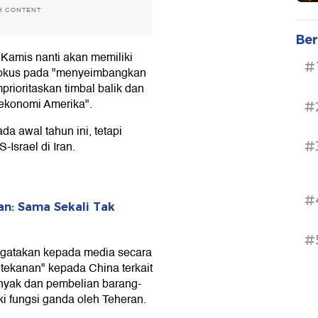
H CONTENT
Ber
Kamis nanti akan memiliki
#
rfokus pada "menyeimbangkan
ioritaskan timbal balik dan
ekonomi Amerika".
#
a awal tahun ini, tetapi
#
Israel di Iran.
#
an: Sama Sekali Tak
#
ngatakan kepada media secara
ekanan" kepada China terkait
inyak dan pembelian barang-
iki fungsi ganda oleh Teheran.