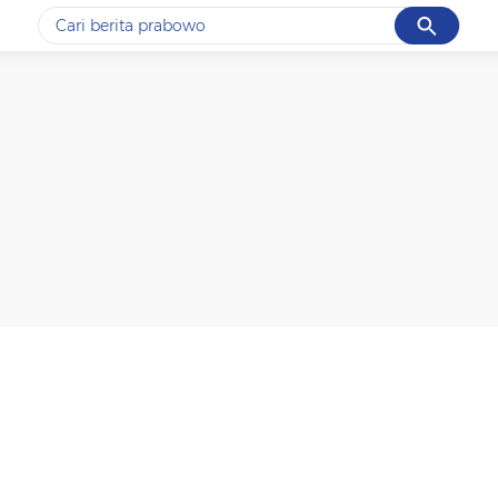
Cancel
Yang sedang ramai dicari
#1
data live draw sgp
#2
piala presiden 2026
#3
prabowo
#4
iran
#5
gempa hari ini
Promoted
Terakhir yang dicari
Loading...