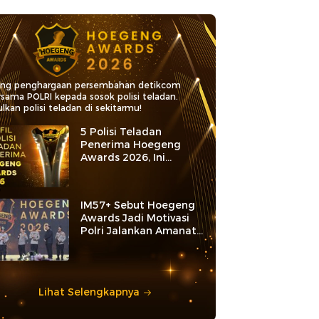
ang penghargaan persembahan detikcom
rsama POLRI kepada sosok polisi teladan.
lkan polisi teladan di sekitarmu!
5 Polisi Teladan
Penerima Hoegeng
Awards 2026, Ini
Kategori dan Kiprahnya
IM57+ Sebut Hoegeng
Awards Jadi Motivasi
Polri Jalankan Amanat
Konstitusi
Lihat Selengkapnya