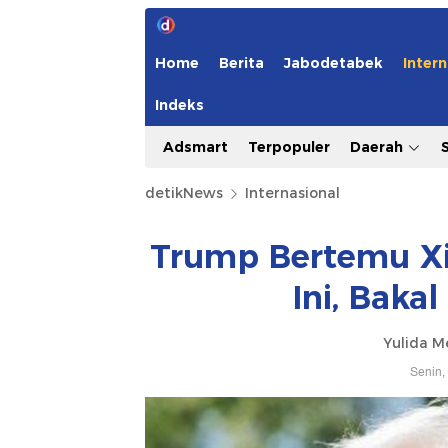
Home
Berita
Jabodetabek
Intern
Indeks
Adsmart
Terpopuler
Daerah
detikNews
Internasional
Trump Bertemu Xi
Ini, Bakal
Yulida M
Senin,