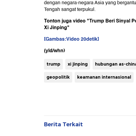
dengan negara-negara Asia yang bergantu
Tengah sangat terpukul.
Tonton juga video "Trump Beri Sinyal P
Xi Jinping"
[Gambas:Video 20detik]
(yld/whn)
trump
xi jinping
hubungan as-chin
geopolitik
keamanan internasional
Berita Terkait