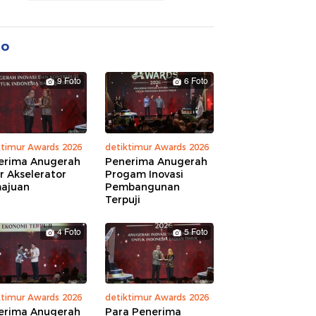
to
9 Foto
6 Foto
ktimur Awards 2026
detiktimur Awards 2026
erima Anugerah
Penerima Anugerah
r Akselerator
Progam Inovasi
ajuan
Pembangunan
Terpuji
4 Foto
5 Foto
ktimur Awards 2026
detiktimur Awards 2026
erima Anugerah
Para Penerima