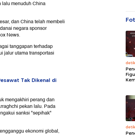
n lalu menuduh China
Fo
besar, dan China telah membeli
ndanai negara sponsor
 Fox News.
bagai tanggapan terhadap
i jalur utama transportasi
deti
Pen
Figu
Kem
esawat Tak Dikenal di
uk mengakhiri perang dan
rraghchi pekan lalu. Pada
ngakui sanksi "sepihak"
deti
mengganggu ekonomi global,
Pen