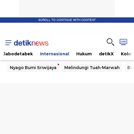
SCROLL TO CONTINUE WITH CONTENT
Jabodetabek
Internasional
Hukum
detikX
Kolo
Nyago Bumi Sriwijaya
Melindungi Tuah-Marwah
Ba