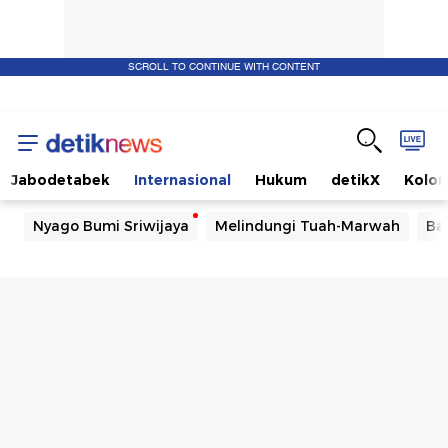
SCROLL TO CONTINUE WITH CONTENT
Jabodetabek
Internasional
Hukum
detikX
Kolo
Nyago Bumi Sriwijaya
Melindungi Tuah-Marwah
Ba