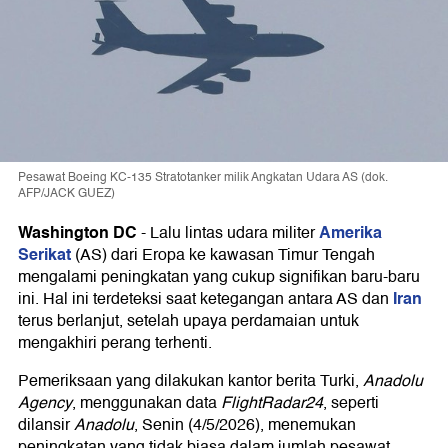
Pesawat Boeing KC-135 Stratotanker milik Angkatan Udara AS (dok.
AFP/JACK GUEZ)
Washington DC
Amerika
-
Lalu lintas udara militer
Serikat
(AS) dari Eropa ke kawasan Timur Tengah
mengalami peningkatan yang cukup signifikan baru-baru
Iran
ini. Hal ini terdeteksi saat ketegangan antara AS dan
terus berlanjut, setelah upaya perdamaian untuk
mengakhiri perang terhenti.
Pemeriksaan yang dilakukan kantor berita Turki,
Anadolu
Agency
, menggunakan data
FlightRadar24
, seperti
dilansir
Anadolu
, Senin (4/5/2026), menemukan
peningkatan yang tidak biasa dalam jumlah pesawat