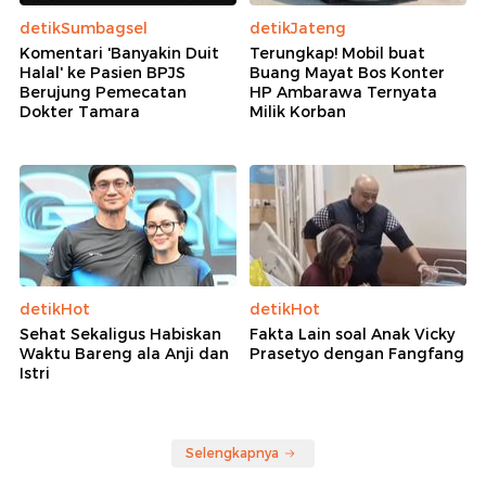
detikSumbagsel
detikJateng
Komentari 'Banyakin Duit
Terungkap! Mobil buat
Halal' ke Pasien BPJS
Buang Mayat Bos Konter
Berujung Pemecatan
HP Ambarawa Ternyata
Dokter Tamara
Milik Korban
detikHot
detikHot
Sehat Sekaligus Habiskan
Fakta Lain soal Anak Vicky
Waktu Bareng ala Anji dan
Prasetyo dengan Fangfang
Istri
Selengkapnya