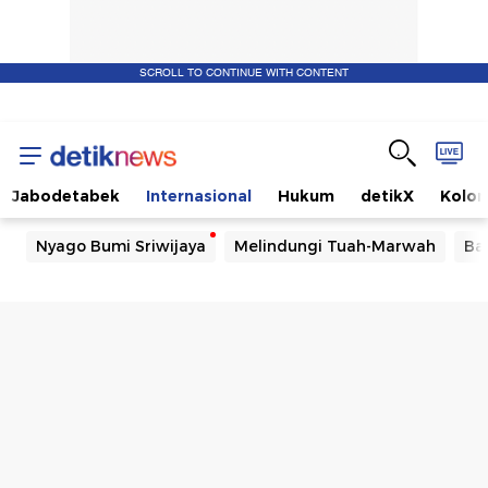
SCROLL TO CONTINUE WITH CONTENT
Jabodetabek
Internasional
Hukum
detikX
Kolo
Nyago Bumi Sriwijaya
Melindungi Tuah-Marwah
Ba