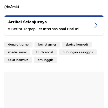
(rfs/imk)
Artikel Selanjutnya
5 Berita Terpopuler Internasional Hari Ini
donald trump
keir starmer
sketsa komedi
media sosial
truth social
hubungan as-inggris
selat hormuz
pm inggris