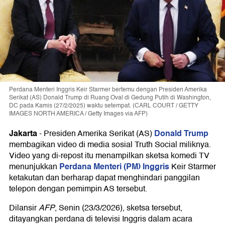
Perdana Menteri Inggris Keir Starmer bertemu dengan Presiden Amerika
Serikat (AS) Donald Trump di Ruang Oval di Gedung Putih di Washington,
DC pada Kamis (27/2/2025) waktu setempat. (CARL COURT / GETTY
IMAGES NORTH AMERICA / Getty Images via AFP)
Jakarta
Donald Trump
-
Presiden Amerika Serikat (AS)
membagikan video di media sosial Truth Social miliknya.
Video yang di-repost itu menampilkan sketsa komedi TV
Perdana Menteri (PM) Inggris
menunjukkan
Keir Starmer
ketakutan dan berharap dapat menghindari panggilan
telepon dengan pemimpin AS tersebut.
Dilansir
AFP
, Senin (23/3/2026), sketsa tersebut,
ditayangkan perdana di televisi Inggris dalam acara