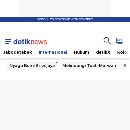
SCROLL TO CONTINUE WITH CONTENT
Jabodetabek
Internasional
Hukum
detikX
Kolo
Nyago Bumi Sriwijaya
Melindungi Tuah-Marwah
Ba