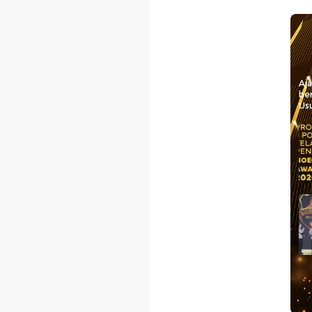
Aj
be
Usu