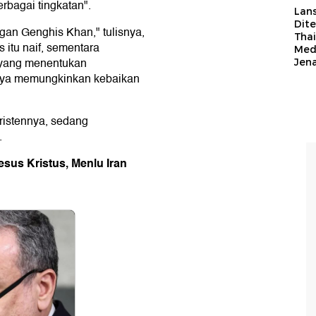
rbagai tingkatan".
Lan
Dit
n Genghis Khan," tulisnya,
Thai
 itu naif, sementara
Med
 yang menentukan
Jen
rnya memungkinkan kebaikan
ristennya, sedang
.
sus Kristus, Menlu Iran