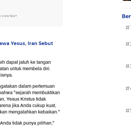
Ber
H CONTENT
#
#
awa Yesus, Iran Sebut
h dapat jatuh ke tangan
#
atan untuk membela diri.
isnya.
ngatakan dalam pertemuan
#
g bahwa "sejarah membuktikan
, Yesus Kristus tidak
rena jika Anda cukup kuat,
#
akan mengalahkan kebaikan."
Anda tidak punya pilihan,"