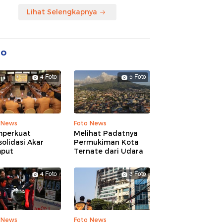
Lihat Selengkapnya
to
4 Foto
5 Foto
 News
Foto News
perkuat
Melihat Padatnya
olidasi Akar
Permukiman Kota
put
Ternate dari Udara
4 Foto
3 Foto
 News
Foto News