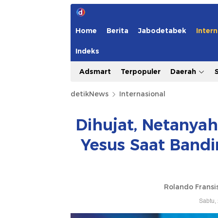
Home
Berita
Jabodetabek
Intern
Indeks
Adsmart
Terpopuler
Daerah
detikNews
Internasional
Dihujat, Netanya
Yesus Saat Band
Rolando Fransi
Sabtu,