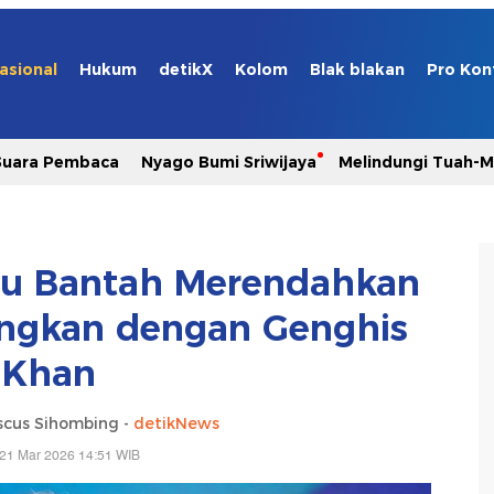
asional
Hukum
detikX
Kolom
Blak blakan
Pro Kon
Suara Pembaca
Nyago Bumi Sriwijaya
Melindungi Tuah-
hu Bantah Merendahkan
ingkan dengan Genghis
Khan
scus Sihombing -
detikNews
 21 Mar 2026 14:51 WIB