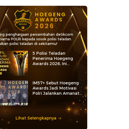
ang penghargaan persembahan detikcom
rsama POLRI kepada sosok polisi teladan.
lkan polisi teladan di sekitarmu!
5 Polisi Teladan
Penerima Hoegeng
Awards 2026, Ini
Kategori dan Kiprahnya
IM57+ Sebut Hoegeng
Awards Jadi Motivasi
Polri Jalankan Amanat
Konstitusi
Lihat Selengkapnya