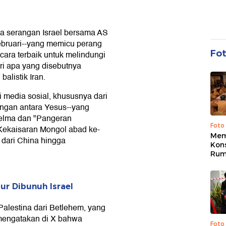
a serangan Israel bersama AS
ebruari--yang memicu perang
Fo
cara terbaik untuk melindungi
ari apa yang disebutnya
alistik Iran.
 media sosial, khususnya dari
ngan antara Yesus--yang
elma dan "Pangeran
Foto
Kekaisaran Mongol abad ke-
Mem
dari China hingga
Kons
Rum
ur Dibunuh Israel
Palestina dari Betlehem, yang
 mengatakan di X bahwa
Foto