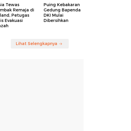
sia Tewas
Puing Kebakaran
embak Remaja di
Gedung Bapenda
land, Petugas
DKI Mulai
is Evakuasi
Dibersihkan
azah
Lihat Selengkapnya