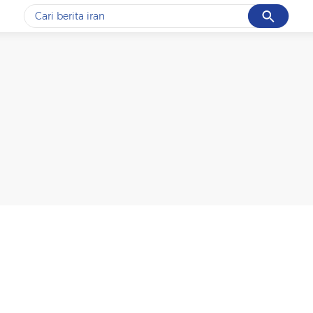
Cancel
Yang sedang ramai dicari
#1
data live draw sgp
#2
kebakaran
#3
prabowo
#4
iran
#5
gempa hari ini
Promoted
Terakhir yang dicari
Loading...