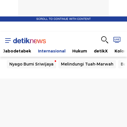
SCROLL TO CONTINUE WITH CONTENT
Jabodetabek
Internasional
Hukum
detikX
Kolo
Nyago Bumi Sriwijaya
Melindungi Tuah-Marwah
Ba