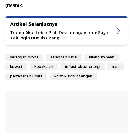
(rfs/imk)
Artikel Selanjutnya
Trump Akui Lebih Pilih Deal dengan Iran: Saya
Tak Ingin Bunuh Orang
serangan drone
serangan rudal
kilang minyak
kuwait
kebakaran
infrastruktur energi
iran
pertahanan udara
konflik timur tengah