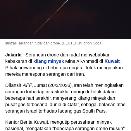
Ilustrasi serangan rudal dan drone. (REUTERS/Florion Goga)
Jakarta
-
Serangan drone dan rudal menyebabkan
kilang minyak
Kuwait
kebakaran di
Mina Al-Ahmadi di
.
Pihak berwenang di beberapa negara Teluk mengatakan
mereka merespons serangan dari Iran.
Dilansir
AFP
, Jumat (20/3/2026), Iran telah meningkatkan
serangan terhadap infrastruktur energi di Teluk dalam
beberapa hari terakhir, menyerang kilang minyak dan
pusat gas terbesar di dunia di Qatar, sebagai balasan atas
serangan Israel terhadap ladang gas South Pars.
Kantor Berita Kuwait, mengutip perusahaan minyak
nasional, mengatakan "beberapa serangan drone musuh"