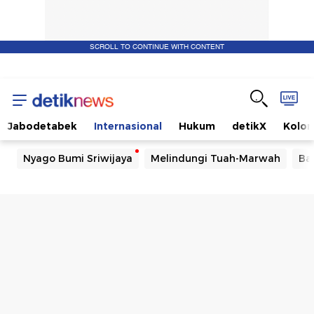
SCROLL TO CONTINUE WITH CONTENT
Jabodetabek
Internasional
Hukum
detikX
Kolo
Nyago Bumi Sriwijaya
Melindungi Tuah-Marwah
Ba