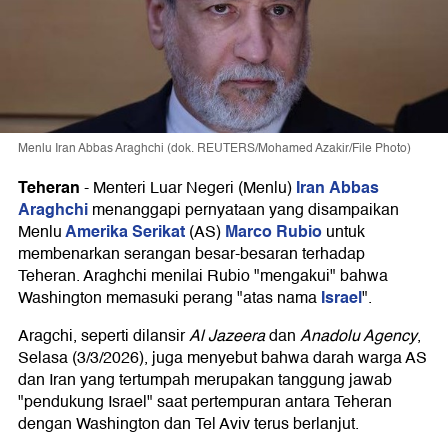
Menlu Iran Abbas Araghchi (dok. REUTERS/Mohamed Azakir/File Photo)
Teheran
Iran
Abbas
-
Menteri Luar Negeri (Menlu)
Araghchi
menanggapi pernyataan yang disampaikan
Amerika Serikat
Marco Rubio
Menlu
(AS)
untuk
membenarkan serangan besar-besaran terhadap
Teheran. Araghchi menilai Rubio "mengakui" bahwa
Israel
Washington memasuki perang "atas nama
".
Aragchi, seperti dilansir
Al Jazeera
dan
Anadolu Agency
,
Selasa (3/3/2026), juga menyebut bahwa darah warga AS
dan Iran yang tertumpah merupakan tanggung jawab
"pendukung Israel" saat pertempuran antara Teheran
dengan Washington dan Tel Aviv terus berlanjut.