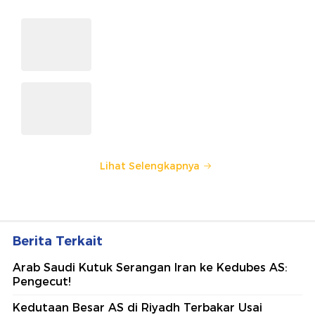
Lihat Selengkapnya
Berita Terkait
Arab Saudi Kutuk Serangan Iran ke Kedubes AS:
Pengecut!
Kedutaan Besar AS di Riyadh Terbakar Usai
Diserang 2 Drone
Perang AS-Iran, WNI di Riyadh Diminta Waspada
dan Tetap di Lokasi Aman
Rekomendasi