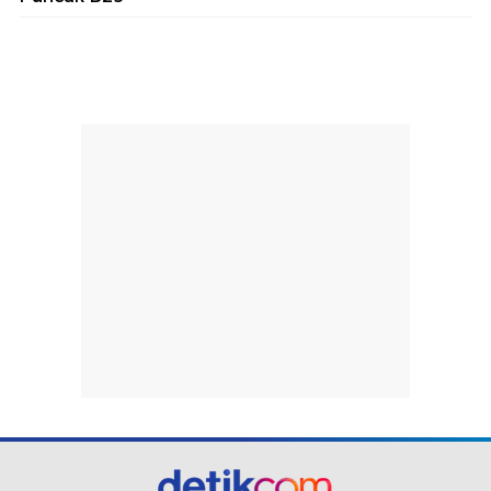
part of
Redaksi
Pedoman Media Siber
Karir
Kotak Pos
Info Iklan
Privacy Policy
Disclaimer