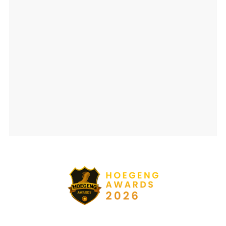
Ajang penghargaan persembahan detikcom bersama POLRI
kepada sosok polisi teladan. Usulkan polisi teladan di
sekitarmu!
5 Polisi Teladan Penerima
Hoegeng Awards 2026, Ini
Kategori dan Kiprahnya
IM57+ Sebut Hoegeng Awards
Jadi Motivasi Polri Jalankan
Amanat Konstitusi