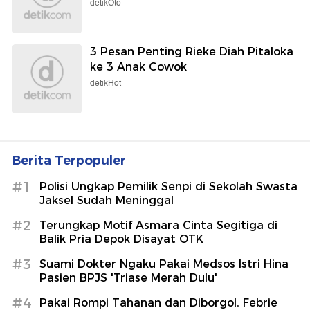
Berita Terpopuler
#1
Polisi Ungkap Pemilik Senpi di Sekolah Swasta
Jaksel Sudah Meninggal
#2
Terungkap Motif Asmara Cinta Segitiga di
Balik Pria Depok Disayat OTK
#3
Suami Dokter Ngaku Pakai Medsos Istri Hina
Pasien BPJS 'Triase Merah Dulu'
#4
Pakai Rompi Tahanan dan Diborgol, Febrie
Tiba di Kejagung untuk Diperiksa Tim 9
#5
TPA Cipayung Ditutup 3 Hari Imbas Hajatan
Anggota DPRD Depok, Ini Kata DLH
Lihat Selengkapnya
Berita Terkini