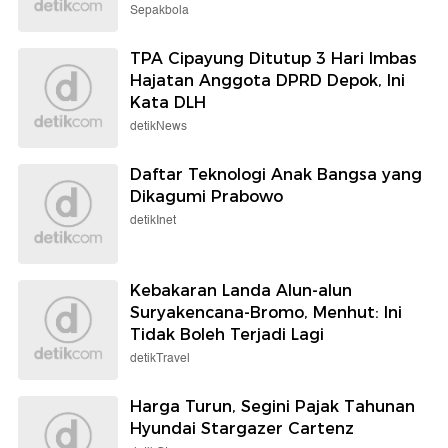
detikInet
Kebakaran Landa Alun-alun
Suryakencana-Bromo, Menhut: Ini
Tidak Boleh Terjadi Lagi
detikTravel
Harga Turun, Segini Pajak Tahunan
Hyundai Stargazer Cartenz
detikOto
3 Pesan Penting Rieke Diah Pitaloka
ke 3 Anak Cowok
detikHot