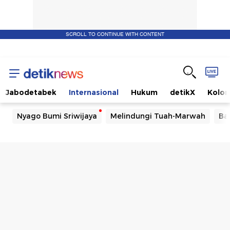
SCROLL TO CONTINUE WITH CONTENT
Jabodetabek
Internasional
Hukum
detikX
Kolo
Nyago Bumi Sriwijaya
Melindungi Tuah-Marwah
Ba