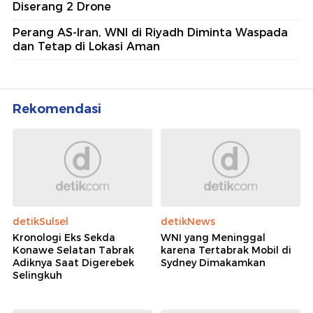
detikSulsel
detikNews
Kronologi Eks Sekda
WNI yang Meninggal
Konawe Selatan Tabrak
karena Tertabrak Mobil di
Adiknya Saat Digerebek
Sydney Dimakamkan
Selingkuh
Wolipop
Wolipop
Viral Alumni SMA Bogor
7 Foto Syahrini Liburan ke
Pamer Pindah ke AS Demi
Bali, Putrinya yang
Kejar Mimpi, Faktanya
Beranjak Balita Bikin