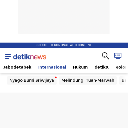
SCROLL TO CONTINUE WITH CONTENT
Jabodetabek
Internasional
Hukum
detikX
Kolo
Nyago Bumi Sriwijaya
Melindungi Tuah-Marwah
Ba