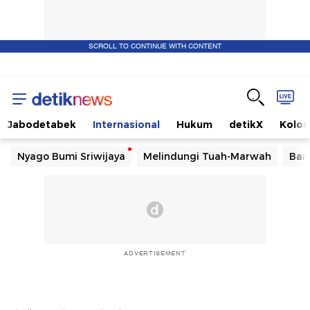
SCROLL TO CONTINUE WITH CONTENT
Jabodetabek
Internasional
Hukum
detikX
Kolo
Nyago Bumi Sriwijaya
Melindungi Tuah-Marwah
Ban
ADVERTISEMENT