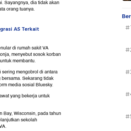
i. Sayangnya, dia tidak akan
ata orang tuanya.
Ber
#
rasi AS Terkait
nular di rumah sakit VA
#
ekonja, menyebut sosok korban
 untuk membantu.
i sering mengobrol di antara
#
 bersama. Sekarang tidak
tform media sosial Bluesky.
#
awat yang bekerja untuk
en Bay, Wisconsin, pada tahun
#
elanjutkan sekolah
VA.