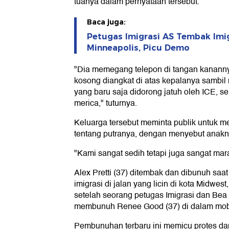
tuanya dalam pernyataan tersebut.
Baca juga:
Petugas Imigrasi AS Tembak Imi
Minneapolis, Picu Demo
"Dia memegang telepon di tangan kananny
kosong diangkat di atas kepalanya sambi
yang baru saja didorong jatuh oleh ICE, s
merica," tuturnya.
Keluarga tersebut meminta publik untuk 
tentang putranya, dengan menyebut anakny
"Kami sangat sedih tetapi juga sangat mar
Alex Pretti (37) ditembak dan dibunuh sa
imigrasi di jalan yang licin di kota Midwest
setelah seorang petugas Imigrasi dan Be
membunuh Renee Good (37) di dalam mob
Pembunuhan terbaru ini memicu protes da