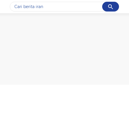
Cancel
Yang sedang ramai dicari
#1
gempa hari ini
#2
gempa
#3
prabowo
#4
iran
#5
demo
Promoted
Terakhir yang dicari
Loading...