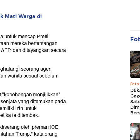
k Mati Warga di
a untuk mencap Pretti
Fo
ataan mereka bertentangan
h AFP, dan ditayangkan secara
nghalangi seorang agen
ran wanita sesaat sebelum
Foto
Duk
 "kebohongan menjijikkan"
Gaz
 senjata yang ditemukan pada
Sat
Dim
miliki izin untuk
Ber
tika ia ditembak.
a diserang oleh preman ICE
tahan Trump," kata orang