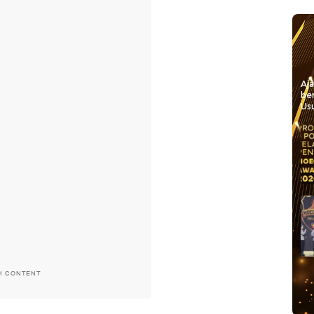
Aj
be
Usu
H CONTENT