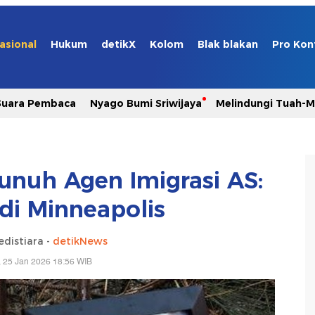
asional
Hukum
detikX
Kolom
Blak blakan
Pro Kon
Suara Pembaca
Nyago Bumi Sriwijaya
Melindungi Tuah-
bunuh Agen Imigrasi AS:
di Minneapolis
edistiara -
detikNews
 25 Jan 2026 18:56 WIB