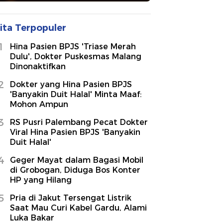
ita Terpopuler
1
Hina Pasien BPJS 'Triase Merah
Dulu', Dokter Puskesmas Malang
Dinonaktifkan
2
Dokter yang Hina Pasien BPJS
'Banyakin Duit Halal' Minta Maaf:
Mohon Ampun
3
RS Pusri Palembang Pecat Dokter
Viral Hina Pasien BPJS 'Banyakin
Duit Halal'
4
Geger Mayat dalam Bagasi Mobil
di Grobogan, Diduga Bos Konter
HP yang Hilang
5
Pria di Jakut Tersengat Listrik
Saat Mau Curi Kabel Gardu, Alami
Luka Bakar