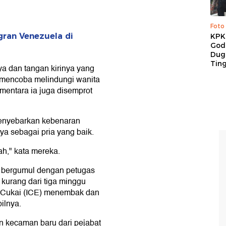
Foto
gran Venezuela di
KPK 
God
Duga
Tin
a dan tangan kirinya yang
l mencoba melindungi wanita
ementara ia juga disemprot
menyebarkan kebenaran
a sebagai pria yang baik.
ah," kata mereka.
at bergumul dengan petugas
, kurang dari tiga minggu
a Cukai (ICE) menembak dan
ilnya.
n kecaman baru dari pejabat