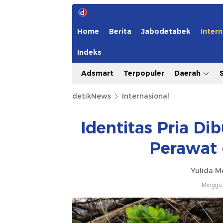
Home
Berita
Jabodetabek
Intern
Indeks
Adsmart
Terpopuler
Daerah
detikNews
Internasional
Identitas Pria Di
Perawat 
Yulida M
Minggu,