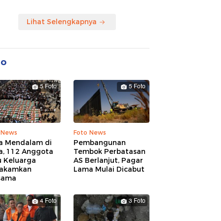
Lihat Selengkapnya
to
5 Foto
5 Foto
 News
Foto News
a Mendalam di
Pembangunan
a, 112 Anggota
Tembok Perbatasan
u Keluarga
AS Berlanjut, Pagar
akamkan
Lama Mulai Dicabut
sama
4 Foto
3 Foto