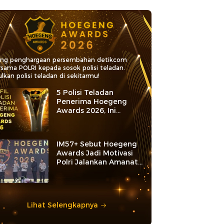
ang penghargaan persembahan detikcom
rsama POLRI kepada sosok polisi teladan.
lkan polisi teladan di sekitarmu!
5 Polisi Teladan
Penerima Hoegeng
Awards 2026, Ini
Kategori dan Kiprahnya
IM57+ Sebut Hoegeng
Awards Jadi Motivasi
Polri Jalankan Amanat
Konstitusi
Lihat Selengkapnya