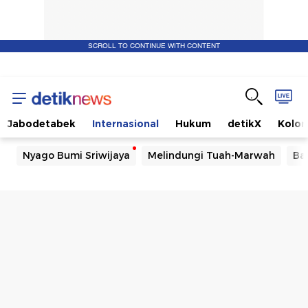
SCROLL TO CONTINUE WITH CONTENT
Jabodetabek
Internasional
Hukum
detikX
Kolo
Nyago Bumi Sriwijaya
Melindungi Tuah-Marwah
Ba