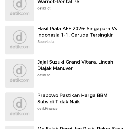
Warnet-Rental PS
detikHot
Hasil Piala AFF 2026: Singapura Vs
Indonesia 1-1, Garuda Tersingkir
Sepakbola
Jajal Suzuki Grand Vitara, Lincah
Diajak Manuver
detikOto
Prabowo Pastikan Harga BBM
Subsidi Tidak Naik
detikFinance
Mo Salah Pergi, Ian Rush: Rekor Saya