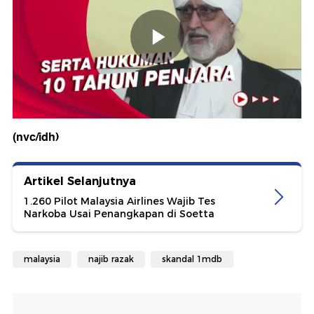
(nvc/idh)
Artikel Selanjutnya
1.260 Pilot Malaysia Airlines Wajib Tes
Narkoba Usai Penangkapan di Soetta
malaysia
najib razak
skandal 1mdb