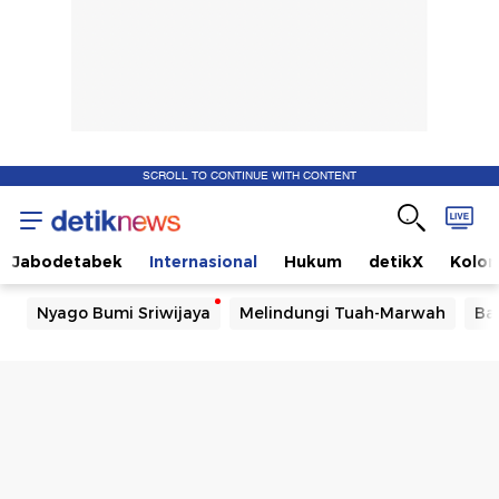
SCROLL TO CONTINUE WITH CONTENT
Jabodetabek
Internasional
Hukum
detikX
Kolo
Nyago Bumi Sriwijaya
Melindungi Tuah-Marwah
Ba