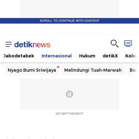
SCROLL TO CONTINUE WITH CONTENT
Jabodetabek
Internasional
Hukum
detikX
Kolo
Nyago Bumi Sriwijaya
Melindungi Tuah-Marwah
Ban
ADVERTISEMENT