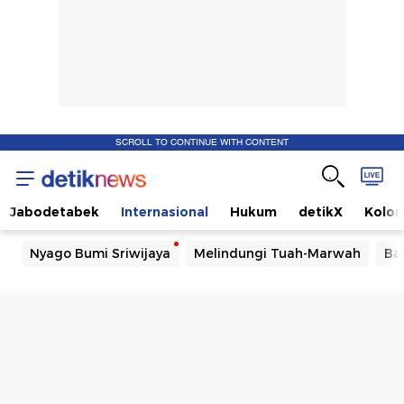
SCROLL TO CONTINUE WITH CONTENT
Jabodetabek
Internasional
Hukum
detikX
Kolo
Nyago Bumi Sriwijaya
Melindungi Tuah-Marwah
Ba