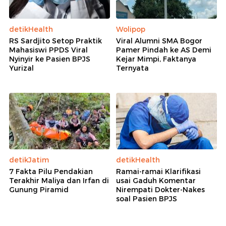
detikHealth
Wolipop
RS Sardjito Setop Praktik
Viral Alumni SMA Bogor
Mahasiswi PPDS Viral
Pamer Pindah ke AS Demi
Nyinyir ke Pasien BPJS
Kejar Mimpi, Faktanya
Yurizal
Ternyata
detikJatim
detikHealth
7 Fakta Pilu Pendakian
Ramai-ramai Klarifikasi
Terakhir Maliya dan Irfan di
usai Gaduh Komentar
Gunung Piramid
Nirempati Dokter-Nakes
soal Pasien BPJS