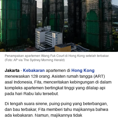
Penampakan apartemen Wang Fuk Court di Hong Kong setelah terbakar.
(Foto: AP via The Sydney Morning Herald)
Jakarta
Kebakaran
Hong Kong
-
apartemen di
menewaskan 128 orang. Asisten rumah tangga (ART)
asal Indonesia, Fita, menceritakan kebingungan di dalam
kompleks apartemen bertingkat tinggi yang dilalap api
pada hari Rabu lalu tersebut.
Di tengah suara sirene, puing-puing yang beterbangan,
dan bau terbakar, Fita memberi tahu majikannya bahwa
ada kebakaran. Namun, majikannya tidak