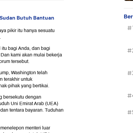
Ber
 Sudan Butuh Bantuan
#
saya pikir itu hanya sesuatu
.
 itu bagi Anda, dan bagi
#
 Dan kami akan mulai bekerja
orum tersebut.
Trump, Washington telah
#
 terakhir untuk
ak-pihak yang bertikai.
#
g bersekutu dengan
uduh Uni Emirat Arab (UEA)
an tentara bayaran. Tuduhan
#
 menelepon menteri luar