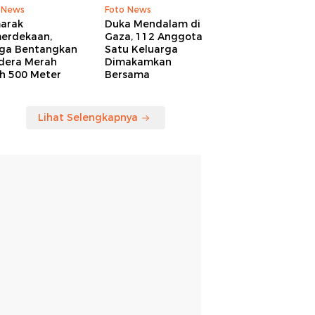
 News
Foto News
arak
Duka Mendalam di
erdekaan,
Gaza, 112 Anggota
ga Bentangkan
Satu Keluarga
dera Merah
Dimakamkan
ih 500 Meter
Bersama
Lihat Selengkapnya