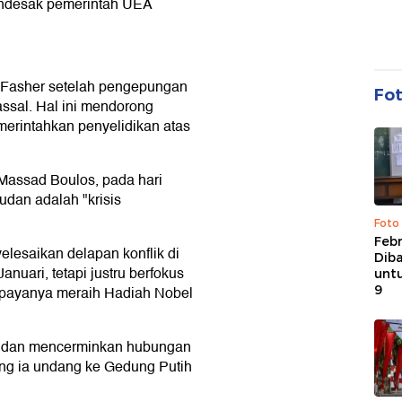
endesak pemerintah UEA
l-Fasher setelah pengepungan
Fo
ssal. Hal ini mendorong
rintahkan penyelidikan atas
 Massad Boulos, pada hari
dan adalah "krisis
Foto
Febr
elesaikan delapan konflik di
Dib
nuari, tetapi justru berfokus
untu
9
upayanya meraih Hadiah Nobel
 Sudan mencerminkan hubungan
ng ia undang ke Gedung Putih