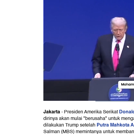
Jakarta
Donal
-
Presiden Amerika Serikat
dirinya akan mulai "berusaha" untuk menga
Putra Mahkota A
dilakukan Trump setelah
Salman (MBS) memintanya untuk membant