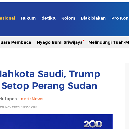
asional
Hukum
detikX
Kolom
Blak blakan
Pro Kon
Suara Pembaca
Nyago Bumi Sriwijaya
Melindungi Tuah-
Mahkota Saudi, Trump
 Setop Perang Sudan
 Hutapea -
detikNews
 20 Nov 2025 13:27 WIB