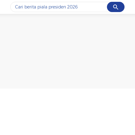
Cancel
Yang sedang ramai dicari
#1
piala presiden 2026
#2
prabowo
#3
gempa hari ini
#4
demo
#5
iran
Promoted
Terakhir yang dicari
Loading...