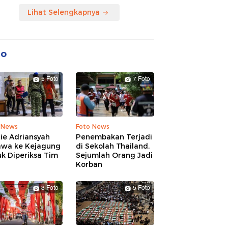
Lihat Selengkapnya
to
5 Foto
7 Foto
 News
Foto News
ie Adriansyah
Penembakan Terjadi
awa ke Kejagung
di Sekolah Thailand,
k Diperiksa Tim
Sejumlah Orang Jadi
Korban
3 Foto
5 Foto