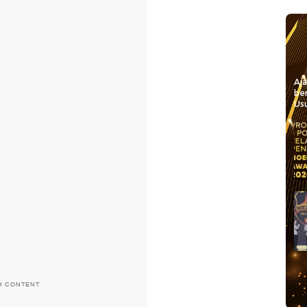
Aj
be
Usu
H CONTENT