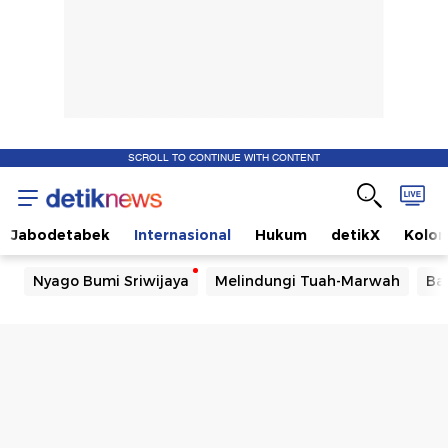
SCROLL TO CONTINUE WITH CONTENT
Jabodetabek
Internasional
Hukum
detikX
Kolo
Nyago Bumi Sriwijaya
Melindungi Tuah-Marwah
Ba