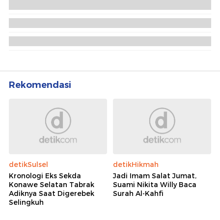
Pasukan PBB Temukan Tembok yang Dibangun
Israel di Wilayah Lebanon
Italia Ingin Militernya Tetap di Lebanon Usai
Pasukan Perdamaian PBB Ditarik
PBB Sebut Tembakan Tank Israel Penyebab
Prajurit TNI Gugur di Lebanon
Rekomendasi
detikSulsel
detikHikmah
Kronologi Eks Sekda
Jadi Imam Salat Jumat,
Konawe Selatan Tabrak
Suami Nikita Willy Baca