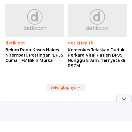
Adiknya Saat Digerebek
Surah Al-Kahfi
Selingkuh
detikInet
detikHealth
Belum Reda Kasus Nakes
Kemenkes Jelaskan Duduk
Nirempati, Postingan 'BPJS
Perkara Viral Pasien BPJS
Cuma 1%' Bikin Murka
Nunggu 8 Jam, Ternyata di
RSCM
Selengkapnya
Berita detikcom Lainnya