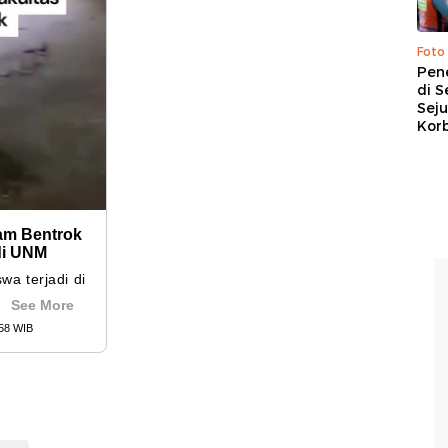
Foto
Pen
di S
Sej
Kor