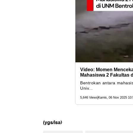
(ygs/isa)