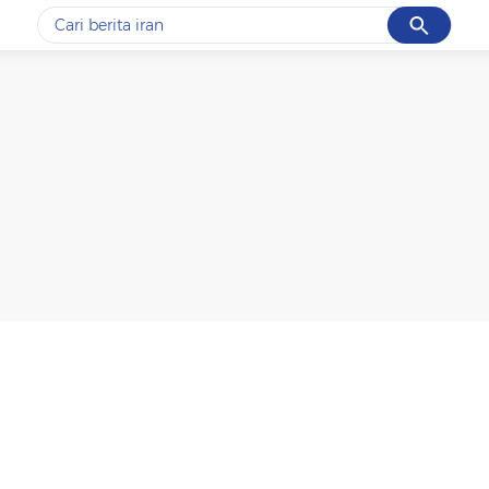
Cancel
Yang sedang ramai dicari
#1
piala presiden 2026
#2
prabowo
#3
gempa hari ini
#4
demo
#5
iran
Promoted
Terakhir yang dicari
Loading...