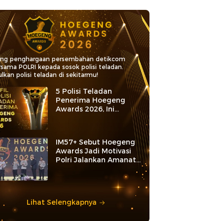
ang penghargaan persembahan detikcom
rsama POLRI kepada sosok polisi teladan.
lkan polisi teladan di sekitarmu!
5 Polisi Teladan
Penerima Hoegeng
Awards 2026, Ini
Kategori dan Kiprahnya
IM57+ Sebut Hoegeng
Awards Jadi Motivasi
Polri Jalankan Amanat
Konstitusi
Lihat Selengkapnya