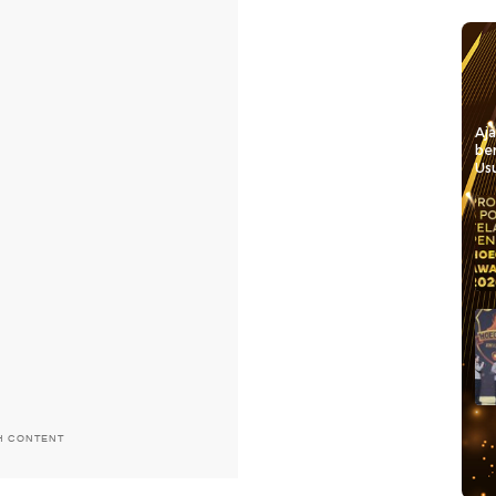
Aj
be
Usu
H CONTENT