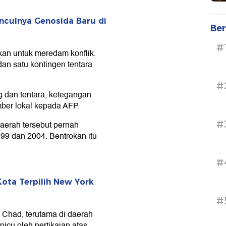
culnya Genosida Baru di
Ber
#
kan untuk meredam konflik.
dan satu kontingen tentara
#
 dan tentara, ketegangan
mber lokal kepada AFP.
#
daerah tersebut pernah
99 dan 2004. Bentrokan itu
#
ota Terpilih New York
#
 Chad, terutama di daerah
icu oleh pertikaian atas