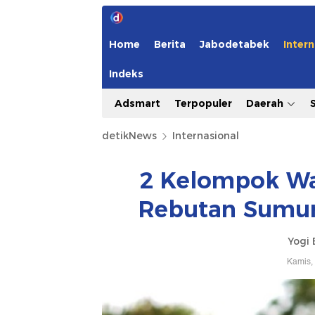
Home
Berita
Jabodetabek
Intern
Indeks
Adsmart
Terpopuler
Daerah
detikNews
Internasional
2 Kelompok Wa
Rebutan Sumur 
Yogi 
Kamis,