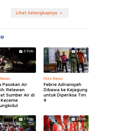
Lihat Selengkapnya
to
5 Foto
5 Foto
 News
Foto News
 Pasokan Air
Febrie Adriansyah
ih, Relawan
Dibawa ke Kejagung
at Sumber Air di
untuk Diperiksa Tim
 Keceme
9
ungkidul
7 Foto
3 Foto