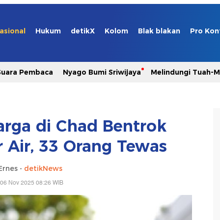
asional
Hukum
detikX
Kolom
Blak blakan
Pro Kon
Suara Pembaca
Nyago Bumi Sriwijaya
Melindungi Tuah-
rga di Chad Bentrok
Air, 33 Orang Tewas
Ernes -
detikNews
 06 Nov 2025 08:26 WIB